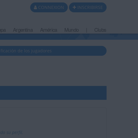
CONNEXION
INSCRIBIRSE
opa
Argentina
América
Mundo
|
Clubs
ificación de los jugadores
o su perfil.