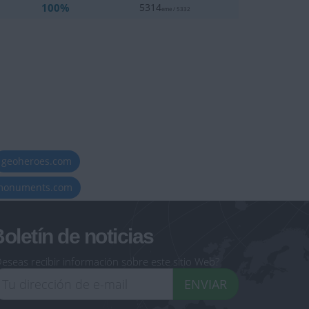
100%
5314
eme / 5332
geoheroes.com
-monuments.com
oletín de noticias
eseas recibir información sobre este sitio Web?
ENVIAR