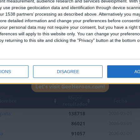
Join our American version now and be among
tent measurement, audience research and services development.
With 
 use precise geolocation data and identification through device scanni
the firsts to submit your score on our
ur 1538 partners’ processing as described above. Alternatively you may 
leaderboards!
ore detailed information and change your preferences before consenti
our personal data may not require your consent, but you have a right t
ferences will apply to this website only. You can change your preferen
y returning to this site and clicking the "Privacy" button at the bottom
IONS
DISAGREE
A
1
Let's visit GeoHeroes.com!
Mejor
Nombre
Fecha
resultados
spaña
138718
2026-02-03
86021
2026-02-09
ña
91057
2026-02-09