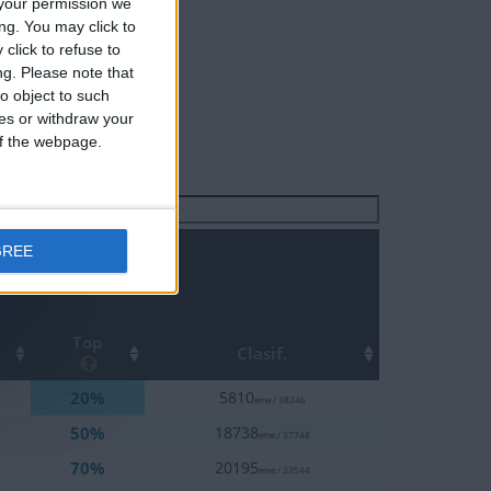
your permission we
ng. You may click to
click to refuse to
ng.
Please note that
o object to such
ces or withdraw your
 of the webpage.
Buscar:
GREE
Top
Clasif.
20%
5810
eme / 38246
50%
18738
eme / 37748
70%
20195
eme / 33544