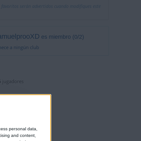
 favoritos serán advertidos cuando modifiques este
amuelprooXD
es miembro (0/2)
ece a ningún club
5
jugadores
cess personal data,
tising and content,