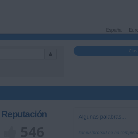
España
Eur
Clas
Reputación
Algunas palabras...
546
SamuelprooXD no ha completad