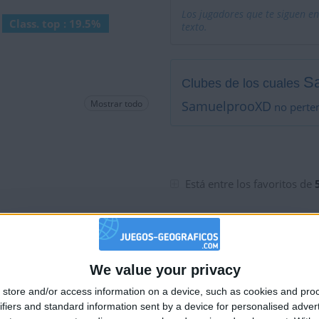
Los jugadores que te siguen en
Class. top : 19.5%
texto.
S
Clubes de los cuales
Mostrar todo
SamuelprooXD
no perten
Está entre los favoritos de
We value your privacy
🇺🇸 We noticed you’re visiting from
store and/or access information on a device, such as cookies and pro
an English-speaking country
ifiers and standard information sent by a device for personalised adver