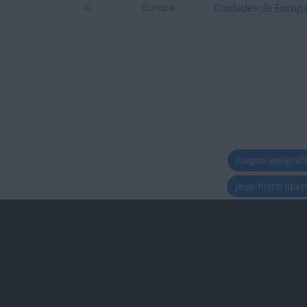
Ciudades de Europ
4
Europa
juegos-geograf
jeux-historiqu