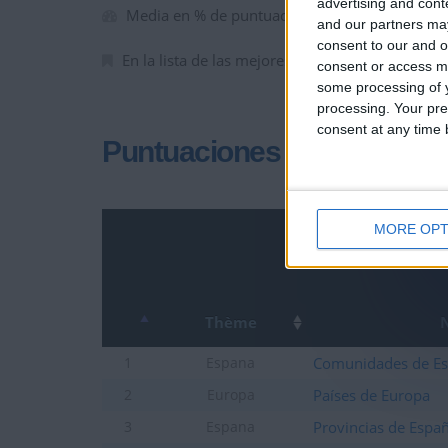
advertising and con
Media en % de puntuación max. :
66.54%
and our partners may
consent to our and o
En la lista de las mejores partidas :
0
consent or access m
some processing of y
processing. Your pre
consent at any time b
Puntuaciones
MORE OPT
Thème
Comunidades de E
1
Espana
Países de Europa
2
Europa
Provincias de Espa
3
Espana