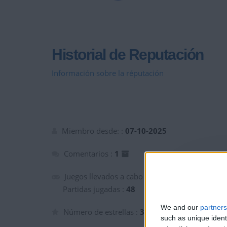
Historial de Reputación
Información sobre la réputación
Miembro desde: :
07-10-2025
Comentarios :
1
Juegos llevados a cabo :
4
Partidas jugadas :
48
We and our
partners
Número de estrellas :
3
such as unique ident