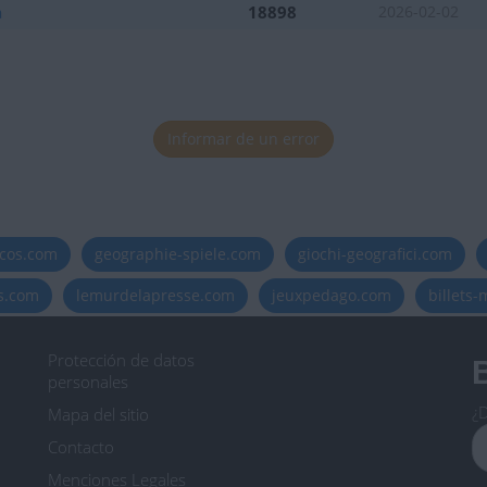
a
18898
2026-02-02
Informar de un error
icos.com
geographie-spiele.com
giochi-geografici.com
es.com
lemurdelapresse.com
jeuxpedago.com
billets
Protección de datos
B
personales
¿D
Mapa del sitio
Contacto
Menciones Legales