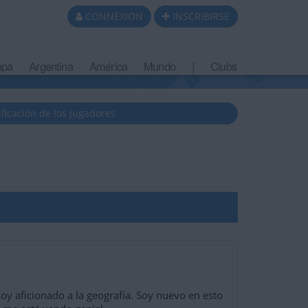
CONNEXION
INSCRIBIRSE
opa
Argentina
América
Mundo
|
Clubs
ificación de los jugadores
oy aficionado a la geografía. Soy nuevo en esto