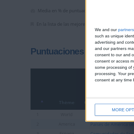
Media en % de puntuación max. :
71.39%
En la lista de las mejores partidas :
0
We and our
partners
such as unique ident
advertising and con
and our partners may
Puntuaciones
consent to our and o
consent or access m
some processing of y
processing. Your pre
consent at any time b
Thème
MORE OPT
Ciudades de Mundo
1
World
Países de America ce
2
America
Comunidades de Esp
3
Espana