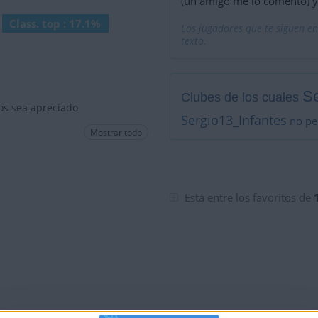
(un amigo me lo comentó) y
Class. top : 17.1%
Los jugadores que te siguen en
texto.
Se
Clubes de los cuales
os sea apreciado
Sergio13_Infantes
no pe
Mostrar todo
Está entre los favoritos de