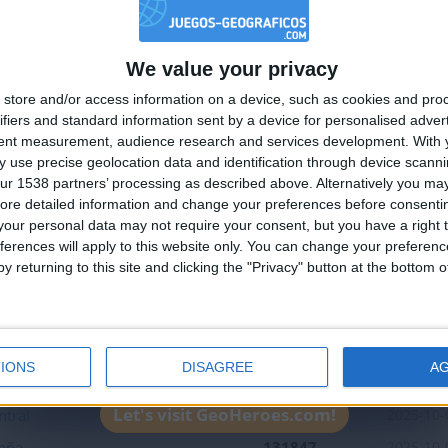
We value your privacy
🇺🇸 We noticed you’re visiting from
store and/or access information on a device, such as cookies and pro
an English-speaking country
ifiers and standard information sent by a device for personalised adver
Join our American version now and be among
tent measurement, audience research and services development.
With 
 use precise geolocation data and identification through device scanni
the firsts to submit your score on our
ur 1538 partners’ processing as described above. Alternatively you may 
leaderboards!
ore detailed information and change your preferences before consenti
our personal data may not require your consent, but you have a right t
ferences will apply to this website only. You can change your preferen
y returning to this site and clicking the "Privacy" button at the bottom
4
3
Mejor
Nombre
Fecha
resultados
IONS
DISAGREE
A
144554
2025-10-
Let's visit GeoHeroes.com!
ntral
59370
2025-10-
aña
131847
2025-10-