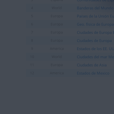
Banderas del Mundo
4
World
Países de la Unión E
5
Europa
Geo. física de Europa
6
Europa
Ciudades de Europa 
7
Europa
Ciudades de Europa
8
Europa
Estados de los EE. U
9
America
Ciudades del mar Me
10
World
Ciudades de Asia
11
Europa
Estados de Mexico
12
America