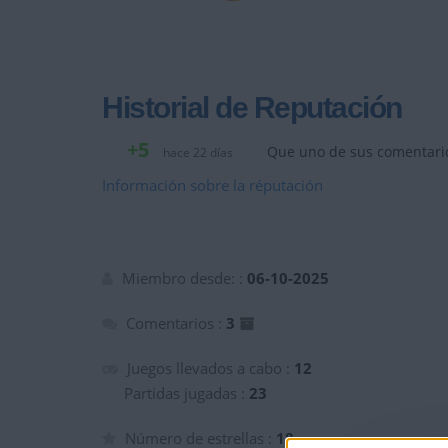
Historial de Reputación
+5
Que uno de sus comentari
hace 22 días
Información sobre la réputación
Miembro desde: :
06-10-2025
Comentarios :
3
Juegos llevados a cabo :
12
Partidas jugadas :
23
Número de estrellas :
18