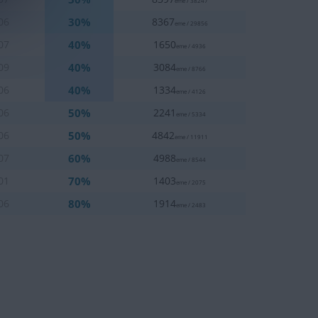
eme / 38247
30%
06
8367
eme / 29856
40%
07
1650
eme / 4936
40%
09
3084
eme / 8766
40%
06
1334
eme / 4126
50%
06
2241
eme / 5334
50%
06
4842
eme / 11911
60%
07
4988
eme / 8544
70%
01
1403
eme / 2075
80%
06
1914
eme / 2483