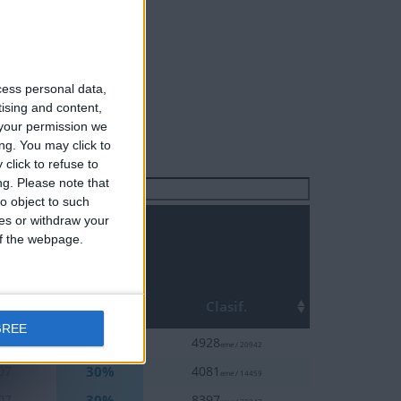
cess personal data,
tising and content,
your permission we
ng. You may click to
click to refuse to
ng.
Please note that
Buscar:
o object to such
ces or withdraw your
 of the webpage.
Top
Clasif.
GREE
30%
14
4928
eme / 20942
30%
07
4081
eme / 14459
30%
07
8397