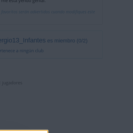
 me está yendo genial.
 favoritos serán advertidos cuando modifiques este
rgio13_Infantes
es miembro (0/2)
rtenece a ningún club
1
jugadores