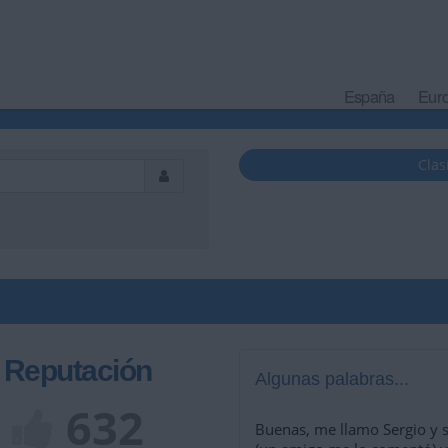
España
Eur
Clas
Reputación
Algunas palabras...
632
Buenas, me llamo Sergio y s