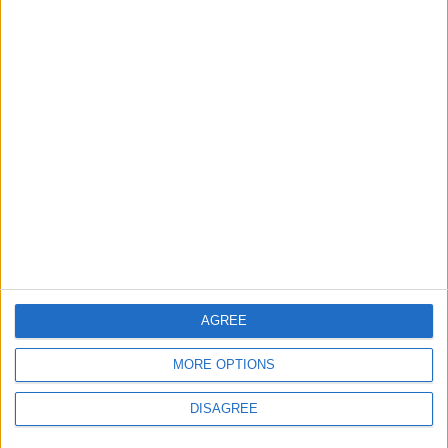
Informar de un error
juegos-geograficos.com
geographie-spiele.com
giochi-geografici.com
geoheroes.com
jeux-historiques.com
lemurdelapresse.com
jeuxpedago.com
billets-monuments.com
AGREE
Protección de datos
MORE OPTIONS
personales
Mapa del sitio
DISAGREE
Contacto