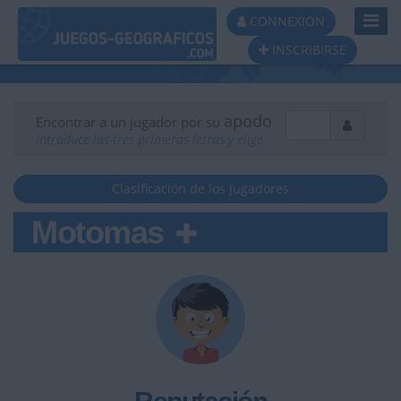
Toggl
CONNEXION
Navig
INSCRIBIRSE
apodo
Encontrar a un jugador por su
Introduce las tres primeras letras y elige
Clasificación de los jugadores
Motomas