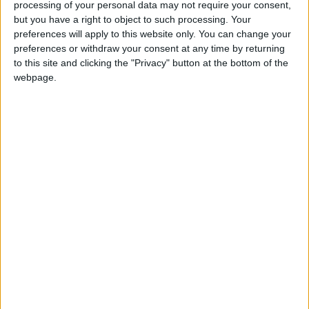
Motomas
Clubes de los cuales
es miembro
processing of your personal data may not require your consent,
(0/2)
but you have a right to object to such processing. Your
preferences will apply to this website only. You can change your
Motomas
no pertenece a ningún club
preferences or withdraw your consent at any time by returning
to this site and clicking the "Privacy" button at the bottom of the
webpage.
Miembro desde: :
06-10-2025
Comentarios :
0
🇺🇸 We noticed you’re visiting
Juegos llevados a cabo :
3
Partidas jugadas :
from an English-speaking
28
country
Número de estrellas :
8
Join our American version now and be
among the firsts to submit your score
Media en % de puntuación max. :
100%
on our leaderboards!
En la lista de las mejores partidas :
0
No está entre los favoritos de nadie