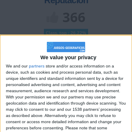
Reputación
366
Class. top : 26.22%
Historial de Reputación
We value your privacy
Información sobre la réputación
Mostrar todo
We and our
partners
store and/or access information on a
device, such as cookies and process personal data, such as
Algunas palabras...
unique identifiers and standard information sent by a device for
personalised advertising and content, advertising and content
measurement, audience research and services development.
Motomas no ha completado su perfil.
With your permission we and our partners may use precise
geolocation data and identification through device scanning. You
Los jugadores que te siguen en favoritos serán advertidos
cuando modifiques este texto.
may click to consent to our and our 1538 partners’ processing
as described above. Alternatively you may click to refuse to
consent or access more detailed information and change your
preferences before consenting.
Please note that some