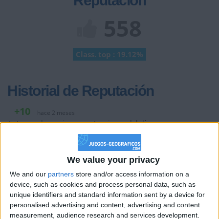
Reputación
558
Class. top : 19.12%
Historial de Reputación
+10
hace 2 meses
Entrar en las mejores puntuaciones del día
+2
Terminar una partida
hace 2 meses
+20
hace 2 meses
We value your privacy
Entrar en las mejores puntuaciones de la semana
+2
We and our
partners
store and/or access information on a
Terminar una partida
hace 2 meses
device, such as cookies and process personal data, such as
+10
hace 2 meses
unique identifiers and standard information sent by a device for
Entrar en las mejores puntuaciones del día
personalised advertising and content, advertising and content
+2
measurement, audience research and services development.
Terminar una partida
hace 2 meses