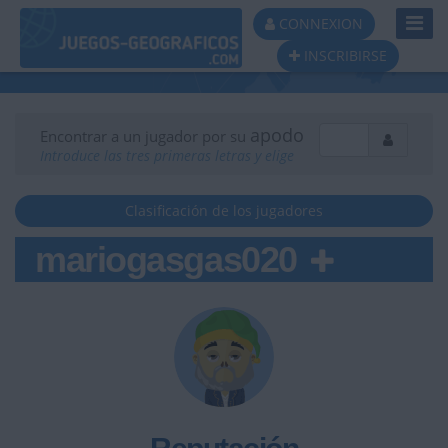
Toggl
CONNEXION
Navig
INSCRIBIRSE
apodo
Encontrar a un jugador por su
Introduce las tres primeras letras y elige
Clasificación de los jugadores
mariogasgas020