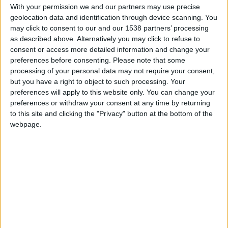
With your permission we and our partners may use precise
+2
Información sobre la réputación
Terminar una partida
Mostrar todo
hace 2 meses
geolocation data and identification through device scanning. You
+10
may click to consent to our and our 1538 partners’ processing
hace 2 meses
Algunas palabras...
as described above. Alternatively you may click to refuse to
Entrar en las mejores puntuaciones del día
consent or access more detailed information and change your
+2
Terminar una partida
hace 2 meses
preferences before consenting.
Please note that some
mariogasgas020 no ha completado su perfil.
+10
processing of your personal data may not require your consent,
hace 2 meses
Los jugadores que te siguen en favoritos serán advertidos
but you have a right to object to such processing. Your
Entrar en las mejores puntuaciones del día
cuando modifiques este texto.
preferences will apply to this website only. You can change your
+2
Terminar una partida
hace 2 meses
preferences or withdraw your consent at any time by returning
+10
to this site and clicking the "Privacy" button at the bottom of the
hace 2 meses
webpage.
Entrar en las mejores puntuaciones del día
mariogasgas020
Clubes de los cuales
es
+2
miembro (0/2)
Terminar una partida
hace 2 meses
mariogasgas020
no pertenece a ningún club
Miembro desde: :
30-09-2025
Comentarios :
0