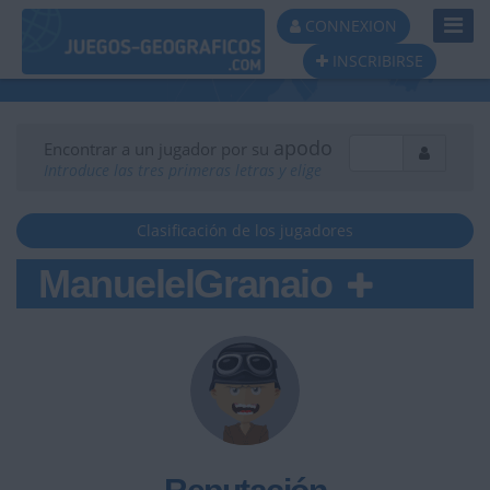
Toggl
CONNEXION
Navig
INSCRIBIRSE
apodo
Encontrar a un jugador por su
Introduce las tres primeras letras y elige
Clasificación de los jugadores
ManuelelGranaio