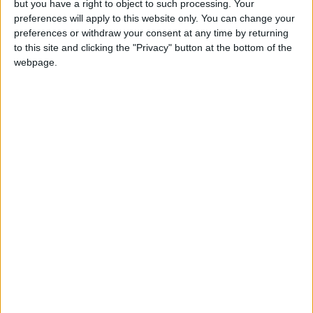
ManuelelGranaio
Clubes de los cuales
es
but you have a right to object to such processing. Your
miembro (0/2)
preferences will apply to this website only. You can change your
preferences or withdraw your consent at any time by returning
ManuelelGranaio
no pertenece a ningún club
to this site and clicking the "Privacy" button at the bottom of the
webpage.
Miembro desde: :
24-09-2025
Comentarios :
0
🇺🇸 We noticed you’re visiting
Juegos llevados a cabo :
2
from an English-speaking
Partidas jugadas :
7
country
Join our American version now and be
Número de estrellas :
6
among the firsts to submit your score
on our leaderboards!
Media en % de puntuación max. :
100%
En la lista de las mejores partidas :
0
No está entre los favoritos de nadie