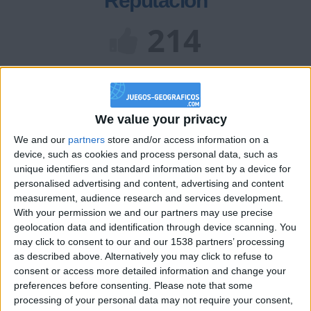
Reputación
214
Class. top : 37.48%
We value your privacy
Historial de Reputación
We and our
partners
store and/or access information on a
Información sobre la réputación
device, such as cookies and process personal data, such as
Mostrar todo
unique identifiers and standard information sent by a device for
Algunas palabras...
personalised advertising and content, advertising and content
measurement, audience research and services development.
With your permission we and our partners may use precise
ManuelelGranaio no ha completado su perfil.
geolocation data and identification through device scanning. You
may click to consent to our and our 1538 partners’ processing
Los jugadores que te siguen en favoritos serán advertidos
as described above. Alternatively you may click to refuse to
cuando modifiques este texto.
consent or access more detailed information and change your
preferences before consenting.
Please note that some
processing of your personal data may not require your consent,