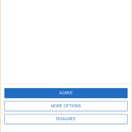
Capitales y banderas de
21481
9
Europa
Europa
Informar de un error
juegos-geograficos.com
geographie-spiele.com
giochi-geografici.com
geoheroes.com
AGREE
jeux-historiques.com
lemurdelapresse.com
MORE OPTIONS
jeuxpedago.com
billets-monuments.com
DISAGREE