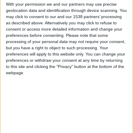
+20
hace 28 días
With your permission we and our partners may use precise
Información sobre la réputación
Mostrar todo
Entrar en las mejores puntuaciones de la semana
geolocation data and identification through device scanning. You
+10
may click to consent to our and our 1538 partners’ processing
Ganar una estrella
hace 28 días
Algunas palabras...
as described above. Alternatively you may click to refuse to
+2
Terminar una partida
hace 28 días
consent or access more detailed information and change your
+20
Pollito_frito67 no ha completado su perfil.
preferences before consenting.
Please note that some
hace 28 días
processing of your personal data may not require your consent,
Entrar en las mejores puntuaciones de la semana
Los jugadores que te siguen en favoritos serán advertidos
but you have a right to object to such processing. Your
+2
Terminar una partida
hace 28 días
cuando modifiques este texto.
preferences will apply to this website only. You can change your
+2
Terminar una partida
preferences or withdraw your consent at any time by returning
hace un mes
to this site and clicking the "Privacy" button at the bottom of the
+20
hace un mes
webpage.
Pollito_frito67
Clubes de los cuales
es
Entrar en las mejores puntuaciones de la semana
miembro (0/2)
+2
Terminar una partida
hace un mes
Pollito_frito67
no pertenece a ningún club
+20
hace un mes
Entrar en las mejores puntuaciones de la semana
+2
Terminar una partida
hace un mes
Miembro desde: :
20-09-2025
Comentarios :
0