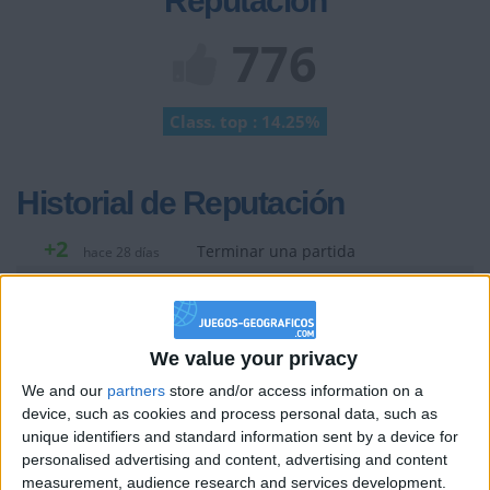
Reputación
776
Class. top : 14.25%
Historial de Reputación
+2
Terminar una partida
hace 28 días
+20
hace 28 días
Entrar en las mejores puntuaciones de la semana
+2
Terminar una partida
hace 28 días
We value your privacy
+20
hace 28 días
We and our
partners
store and/or access information on a
Entrar en las mejores puntuaciones de la semana
device, such as cookies and process personal data, such as
+10
Ganar una estrella
hace 28 días
unique identifiers and standard information sent by a device for
+2
personalised advertising and content, advertising and content
Terminar una partida
hace 28 días
measurement, audience research and services development.