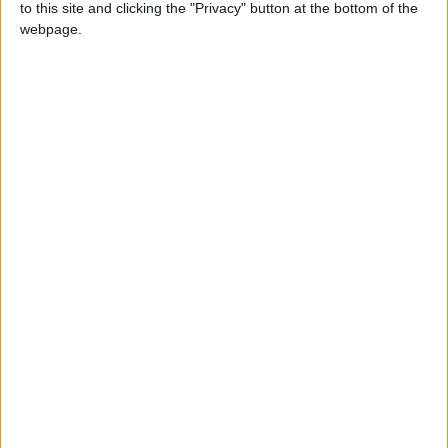
to this site and clicking the "Privacy" button at the bottom of the
webpage.
Puntuaciones
Buscar:
3
4
12
7
Mejor
Thème
Nombre
resultados
Países de Europa
176344
1
Europa
Provincias de España
232545
2
Espana
Ciudades de Europa Junior
120356
3
Europa
Países de America central
147638
4
America