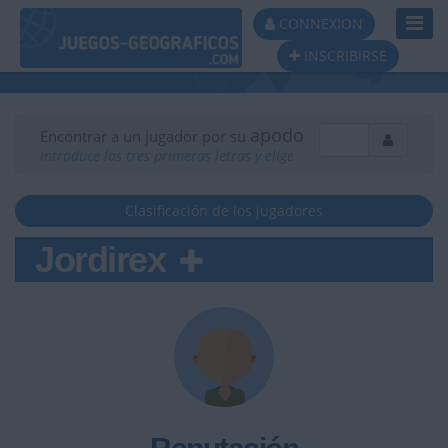
Toggl
CONNEXION
Navig
INSCRIBIRSE
apodo
Encontrar a un jugador por su
Introduce las tres primeras letras y elige
Clasificación de los jugadores
Jordirex