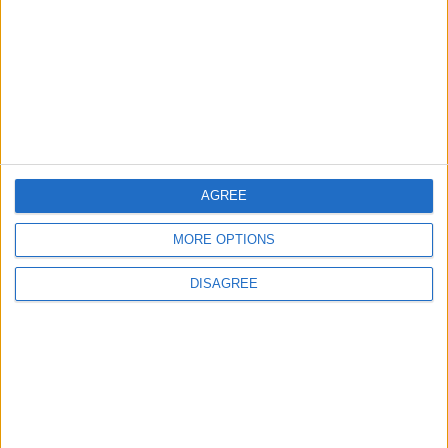
Ciudades de Europa Expert
86103
32
Europa
Ciudades de Chile
75710
33
America
Ciudades de Mexico
44384
34
America
Ciudades del Oriente
84420
35
Europa
Medio
AGREE
Ciudades de Asia
26888
36
Europa
MORE OPTIONS
DISAGREE
Informar de un error
juegos-geograficos.com
geographie-spiele.com