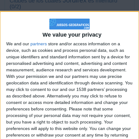
Jordirex
Clubes de los cuales
es miembro
(0/2)
Jordirex
no pertenece a ningún club
We value your privacy
Miembro desde: :
28-07-2025
We and our
partners
store and/or access information on a
device, such as cookies and process personal data, such as
unique identifiers and standard information sent by a device for
Comentarios :
0
personalised advertising and content, advertising and content
measurement, audience research and services development.
Juegos llevados a cabo :
36
With your permission we and our partners may use precise
Partidas jugadas :
295
geolocation data and identification through device scanning. You
may click to consent to our and our 1538 partners’ processing
Número de estrellas :
86
as described above. Alternatively you may click to refuse to
consent or access more detailed information and change your
Media en % de puntuación max. :
87.32%
preferences before consenting.
Please note that some
processing of your personal data may not require your consent,
En la lista de las mejores partidas :
0
but you have a right to object to such processing. Your
preferences will apply to this website only. You can change your
No está entre los favoritos de nadie
preferences or withdraw your consent at any time by returning