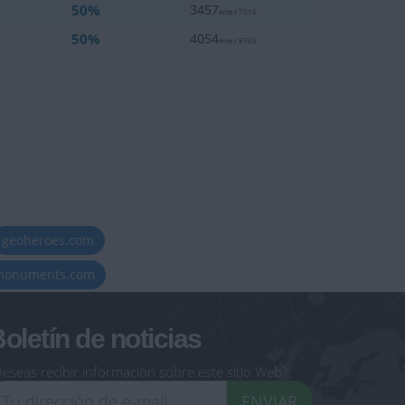
50%
3457
eme / 7216
50%
4054
eme / 8765
geoheroes.com
-monuments.com
oletín de noticias
eseas recibir información sobre este sitio Web?
ENVIAR