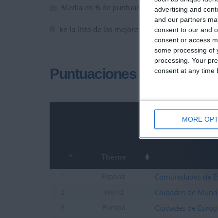
Media en % de puntuación max. :
90.17%
advertising and con
and our partners may
En la lista de las mejores partidas :
0
consent to our and o
consent or access m
some processing of y
processing. Your pre
Puntuaciones
consent at any time b
MORE OPT
Thème
Comunidades de E
1
Espana
Ciudades de Mund
2
World
Ciudades de Europ
3
Europa