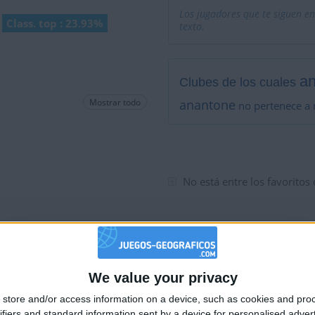
Los jugadores que te siguen en
Class. top : 23.93%
texto.
a
Clubes de los cuales
Mostrar todo
anantone
no pertenece a 
No está entre los favoritos
We value your privacy
🇺🇸 We noticed you’re visiting from
store and/or access information on a device, such as cookies and pro
an English-speaking country
ifiers and standard information sent by a device for personalised adver