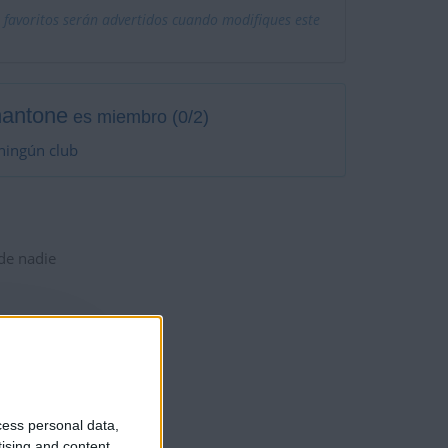
 favoritos serán advertidos cuando modifiques este
nantone
es miembro (0/2)
ningún club
 de nadie
cess personal data,
tising and content,