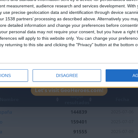
Join our American version now and be among
tent measurement, audience research and services development.
With 
 use precise geolocation data and identification through device scanni
the firsts to submit your score on our
ur 1538 partners’ processing as described above. Alternatively you may 
leaderboards!
ore detailed information and change your preferences before consenti
our personal data may not require your consent, but you have a right t
ferences will apply to this website only. You can change your preferen
y returning to this site and clicking the "Privacy" button at the bottom
IONS
DISAGREE
A
1
1
1
Let's visit GeoHeroes.com!
Mejor
Nombre
Fecha
resultados
spaña
144839
2025-07-06
o
159401
2025-07-07
a
91555
2025-07-09