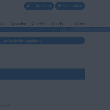
CONNEXION
INSCRIBIRSE
opa
Argentina
América
Mundo
|
Clubs
ificación de los jugadores
perfil.