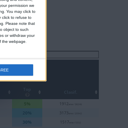
your permission we
ng. You may click to
click to refuse to
ng.
Please note that
o object to such
ces or withdraw your
 of the webpage.
Buscar:
GREE
Top
Clasif.
5%
1912
eme / 38246
20%
3173
eme / 20942
30%
1517
eme / 5332