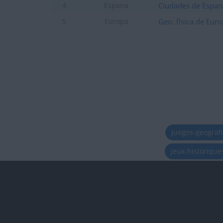
Ciudades de Espan
4
Espana
Geo. física de Eur
5
Europa
juegos-geograf
jeux-historiqu