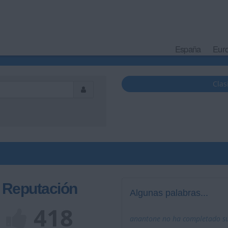
España
Eur
Clas
Reputación
Algunas palabras...
418
anantone no ha completado su 