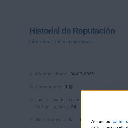
Historial de Reputación
Información sobre la réputación
Miembro desde: :
04-07-2025
Comentarios :
0
Juegos llevados a cabo :
5
Partidas jugadas :
24
Número de estrellas :
10
We and our
partners
such as unique ident