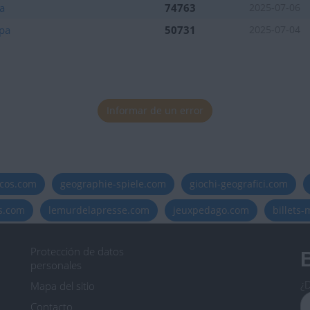
a
74763
2025-07-06
opa
50731
2025-07-04
Informar de un error
icos.com
geographie-spiele.com
giochi-geografici.com
es.com
lemurdelapresse.com
jeuxpedago.com
billets
Protección de datos
B
personales
¿D
Mapa del sitio
Contacto