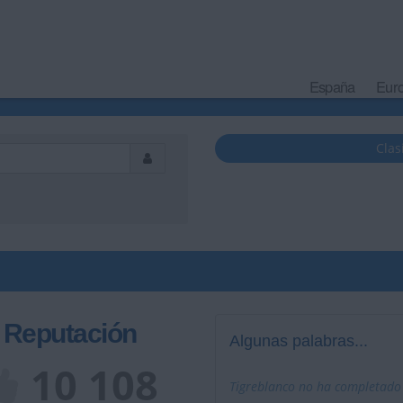
España
Eur
Clas
Reputación
Algunas palabras...
10 108
Tigreblanco no ha completado s