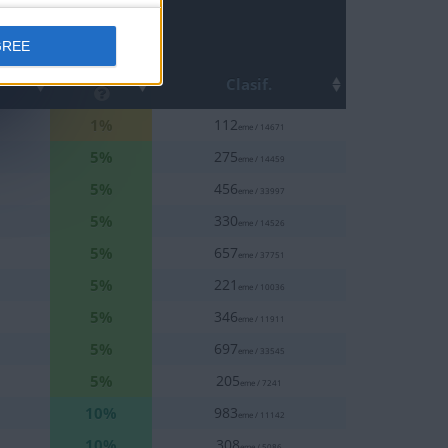
GREE
Top
Clasif.
1%
112
eme / 14671
5%
275
eme / 14459
5%
456
eme / 33997
5%
330
eme / 14526
5%
657
eme / 37751
5%
221
eme / 10036
5%
346
eme / 11911
5%
697
eme / 33545
5%
205
eme / 7241
10%
983
eme / 11142
10%
308
eme / 5086