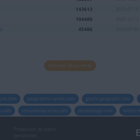
143613
2025-07-10
tuaciones del mes
104480
2025-12-12
o
45486
2025-07-04
Informar de un error
tuaciones del mes
icos.com
geographie-spiele.com
giochi-geografici.com
es.com
lemurdelapresse.com
jeuxpedago.com
billets
Protección de datos
B
personales