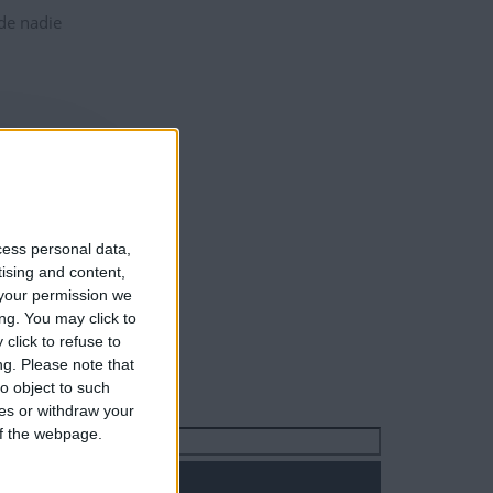
 de nadie
cess personal data,
tising and content,
your permission we
ng. You may click to
click to refuse to
ng.
Please note that
o object to such
ces or withdraw your
 of the webpage.
Buscar: