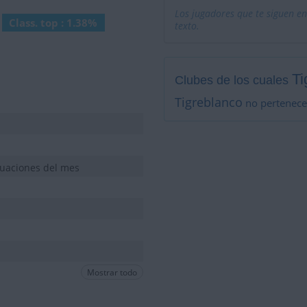
Los jugadores que te siguen en
Class. top : 1.38%
texto.
Ti
Clubes de los cuales
Tigreblanco
no pertenece
tuaciones del mes
Mostrar todo
tuaciones del mes