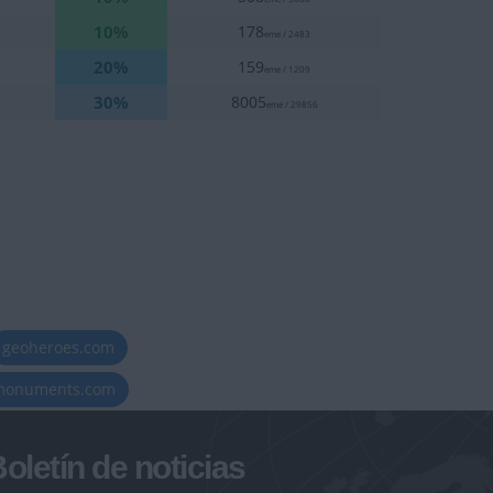
10%
178
eme / 2483
20%
159
eme / 1209
30%
8005
eme / 29856
geoheroes.com
-monuments.com
oletín de noticias