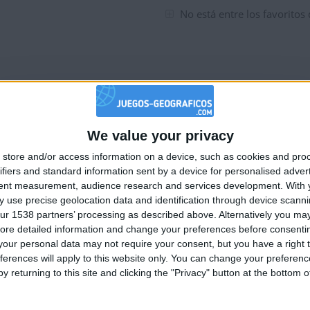
No está entre los favoritos
tuaciones del mes
tuaciones del mes
We value your privacy
🇺🇸 We noticed you’re visiting from
store and/or access information on a device, such as cookies and pro
an English-speaking country
ifiers and standard information sent by a device for personalised adver
Join our American version now and be among
tent measurement, audience research and services development.
With 
 use precise geolocation data and identification through device scanni
the firsts to submit your score on our
ur 1538 partners’ processing as described above. Alternatively you may 
leaderboards!
ore detailed information and change your preferences before consenti
our personal data may not require your consent, but you have a right t
tuaciones del mes
ferences will apply to this website only. You can change your preferen
y returning to this site and clicking the "Privacy" button at the bottom
tuaciones del mes