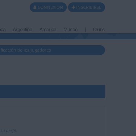
CONNEXION
INSCRIBIRSE
opa
Argentina
América
Mundo
|
Clubs
ificación de los jugadores
u perfil.