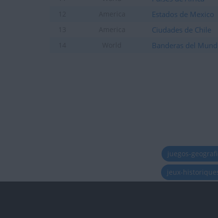
+2
Terminar una partida
hace un día
Estados de Mexico
12
America
+40
Entrar en las mejores pun
hace un día
Ciudades de Chile
13
America
+2
Terminar una partida
hace un día
Banderas del Mund
14
World
+2
Terminar una partida
hace un día
+2
Terminar una partida
hace un día
+2
Terminar una partida
hace un día
+2
Terminar una partida
hace un día
+40
Entrar en las mejores pun
hace un día
+2
Terminar una partida
hace un día
+2
Terminar una partida
hace un día
juegos-geograf
+2
Terminar una partida
hace un día
+2
jeux-historiqu
Terminar una partida
hace un día
+2
Terminar una partida
hace un día
+2
Terminar una partida
hace un día