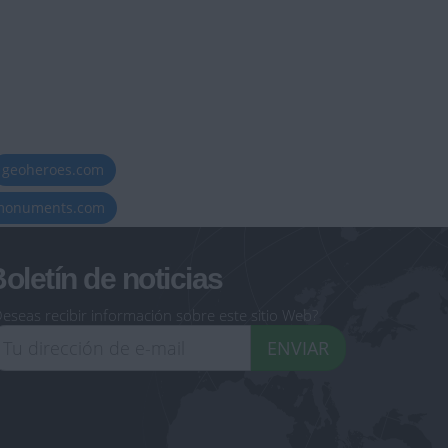
geoheroes.com
-monuments.com
oletín de noticias
eseas recibir información sobre este sitio Web?
ENVIAR