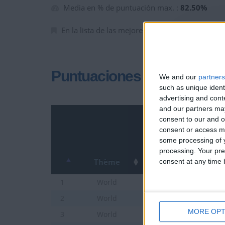
Media en % de puntuación max. :
82.50%
En la lista de las mejores partidas :
0
Puntuaciones
We and our
partners
such as unique ident
advertising and con
and our partners may
consent to our and o
2
consent or access m
some processing of y
processing. Your pre
Thème
consent at any time b
Países de Asia
1
World
Países del Oriente Med
2
World
MORE OPT
Países de Africa
3
World