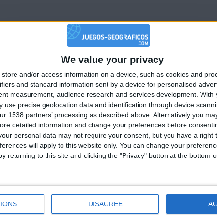
We value your privacy
🇺🇸 We noticed you’re visiting from
store and/or access information on a device, such as cookies and pro
an English-speaking country
ifiers and standard information sent by a device for personalised adver
Join our American version now and be among
tent measurement, audience research and services development.
With 
 use precise geolocation data and identification through device scanni
the firsts to submit your score on our
ur 1538 partners’ processing as described above. Alternatively you may 
leaderboards!
1
2
1
3
2
ore detailed information and change your preferences before consenti
our personal data may not require your consent, but you have a right t
ferences will apply to this website only. You can change your preferen
Mejor
Nombre
Fec
y returning to this site and clicking the "Privacy" button at the bottom
resultados
184905
2025-0
io
162501
2025-0
IONS
DISAGREE
A
196852
2025-0