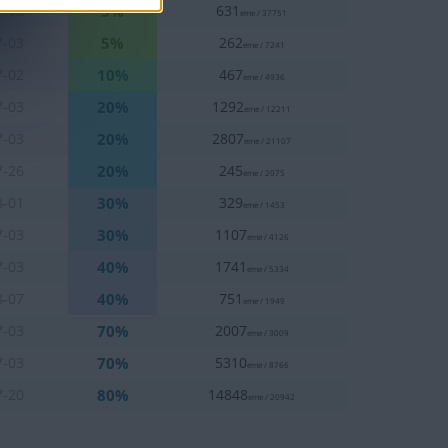
5%
7-03
631
eme / 37751
5%
7-03
262
eme / 7241
10%
7-02
467
eme / 4936
20%
7-03
1292
eme / 12211
20%
7-03
2807
eme / 21107
20%
7-26
245
eme / 2075
30%
8-01
329
eme / 1453
30%
7-03
1107
eme / 4126
40%
7-03
1741
eme / 5334
40%
8-07
751
eme / 1949
70%
7-03
2007
eme / 3009
70%
7-03
5310
eme / 8766
80%
7-20
14848
eme / 20942