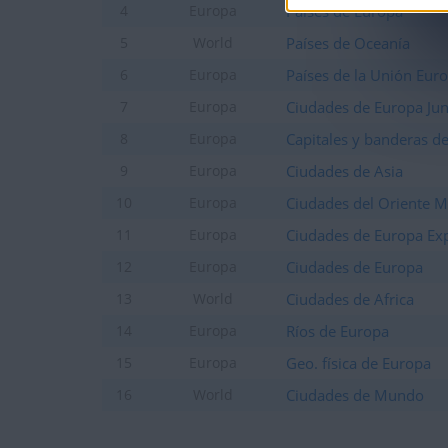
Países de Europa
4
Europa
Países de Oceanía
5
World
Países de la Unión Eur
6
Europa
Ciudades de Europa Jun
7
Europa
Capitales y banderas d
8
Europa
Ciudades de Asia
9
Europa
Ciudades del Oriente 
10
Europa
Ciudades de Europa Ex
11
Europa
Ciudades de Europa
12
Europa
Ciudades de Africa
13
World
Ríos de Europa
14
Europa
Geo. física de Europa
15
Europa
Ciudades de Mundo
16
World