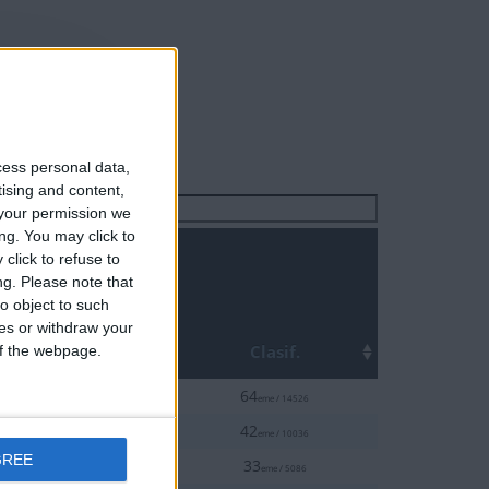
cess personal data,
tising and content,
Buscar:
your permission we
ng. You may click to
click to refuse to
2
ng.
Please note that
o object to such
ces or withdraw your
Top
ha
Clasif.
 of the webpage.
0.5%
8-14
64
eme / 14526
0.5%
8-14
42
eme / 10036
GREE
1%
8-14
33
eme / 5086