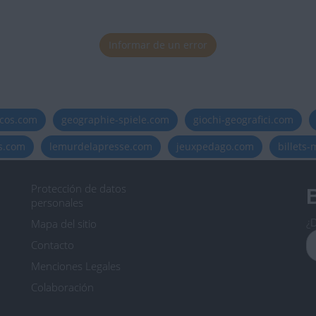
Informar de un error
icos.com
geographie-spiele.com
giochi-geografici.com
es.com
lemurdelapresse.com
jeuxpedago.com
billets
Protección de datos
B
personales
¿D
Mapa del sitio
Contacto
Menciones Legales
Colaboración