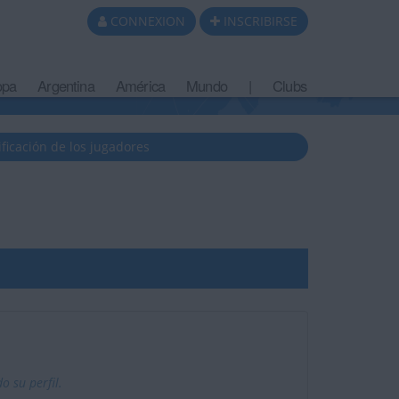
CONNEXION
INSCRIBIRSE
opa
Argentina
América
Mundo
|
Clubs
ificación de los jugadores
 su perfil.