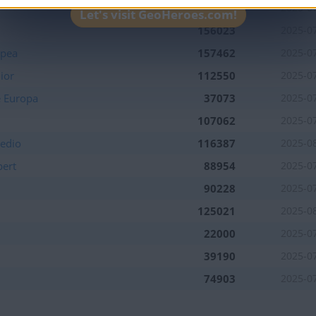
180045
2025-0
Let's visit GeoHeroes.com!
156023
2025-0
opea
157462
2025-0
ior
112550
2025-0
e Europa
37073
2025-0
107062
2025-0
Medio
116387
2025-0
pert
88954
2025-0
90228
2025-0
125021
2025-0
22000
2025-0
39190
2025-0
74903
2025-0