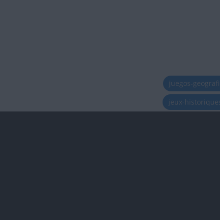
juegos-geograf
jeux-historiqu