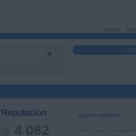
España
Eur
Clas
Reputación
Algunas palabras...
4 082
Marlon_Reyes no ha completado