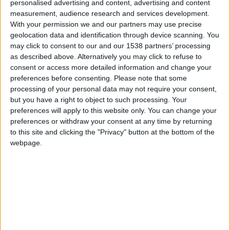
personalised advertising and content, advertising and content
+10
Información sobre la réputación
measurement, audience research and services development.
Ganar una estrella
Mostrar todo
hace 2 meses
With your permission we and our partners may use precise
+10
Ganar una estrella
hace 2 meses
Algunas palabras...
geolocation data and identification through device scanning. You
+2
may click to consent to our and our 1538 partners’ processing
Terminar una partida
hace 2 meses
as described above. Alternatively you may click to refuse to
+10
@adolfo29 cuando me superes me avisas (nunca).
hace 2 meses
consent or access more detailed information and change your
Entrar en las mejores puntuaciones del día
preferences before consenting.
Please note that some
Los jugadores que te siguen en favoritos serán advertidos
+2
Terminar una partida
hace 2 meses
processing of your personal data may not require your consent,
cuando modifiques este texto.
but you have a right to object to such processing. Your
+20
hace 2 meses
preferences will apply to this website only. You can change your
Entrar en las mejores puntuaciones de la semana
preferences or withdraw your consent at any time by returning
+10
diego14
Clubes de los cuales
es miembro
Ganar una estrella
hace 2 meses
to this site and clicking the "Privacy" button at the bottom of the
(0/2)
+2
webpage.
Terminar una partida
hace 2 meses
diego14
no pertenece a ningún club
+2
Terminar una partida
hace 2 meses
+20
hace 2 meses
Entrar en las mejores puntuaciones de la semana
+10
Miembro desde: :
10-06-2025
Ganar una estrella
hace 2 meses
+2
Terminar una partida
hace 2 meses
Comentarios :
0