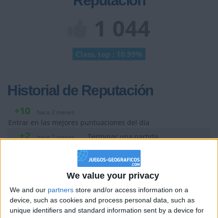
Reputación
1 044
Class. top : 10.99%
Historial de Reputación
+10
hace 2 meses
Entrar en las mejores puntuaciones del día
+2
Terminar una partida
hace 2 meses
+10
hace 2 meses
Entrar en las mejores puntuaciones del día
+2
We value your privacy
Terminar una partida
hace 2 meses
+10
We and our
partners
store and/or access information on a
hace 2 meses
device, such as cookies and process personal data, such as
Entrar en las mejores puntuaciones del día
unique identifiers and standard information sent by a device for
+10
Ganar una estrella
hace 2 meses