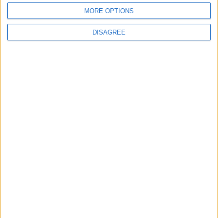
giochi-geografici.com
geoheroes.com
MORE OPTIONS
jeux-historiques.com
lemurdelapresse.com
DISAGREE
jeuxpedago.com
billets-monuments.com
Protección de datos
personales
Mapa del sitio
Contacto
Menciones Legales
Colaboración
Boletín de noticias
¿Deseas recibir información sobre este sitio Web?
ENVIAR