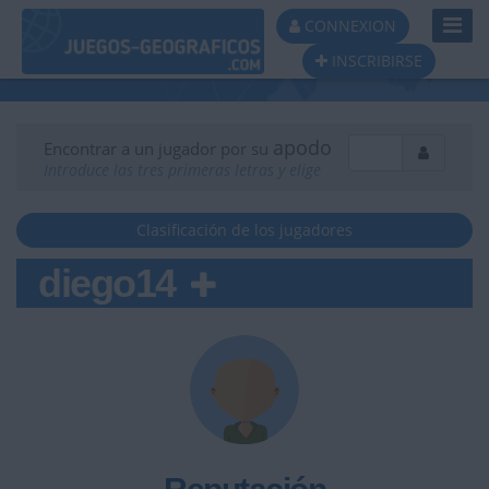
Toggl
CONNEXION
Navig
INSCRIBIRSE
apodo
Encontrar a un jugador por su
Introduce las tres primeras letras y elige
Clasificación de los jugadores
diego14