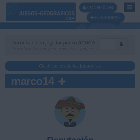
Toggl
CONNEXION
Navig
INSCRIBIRSE
apodo
Encontrar a un jugador por su
Introduce las tres primeras letras y elige
Clasificación de los jugadores
marco14