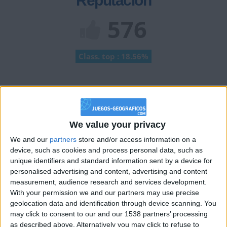
Reputación
576
Class. top : 18.56%
Historial de Reputación
Información sobre la réputación
Mostrar todo
We value your privacy
Algunas palabras...
We and our
partners
store and/or access information on a
device, such as cookies and process personal data, such as
Rodri814 no ha completado su perfil.
unique identifiers and standard information sent by a device for
personalised advertising and content, advertising and content
Los jugadores que te siguen en favoritos serán advertidos
measurement, audience research and services development.
cuando modifiques este texto.
With your permission we and our partners may use precise
geolocation data and identification through device scanning. You
may click to consent to our and our 1538 partners’ processing
as described above. Alternatively you may click to refuse to