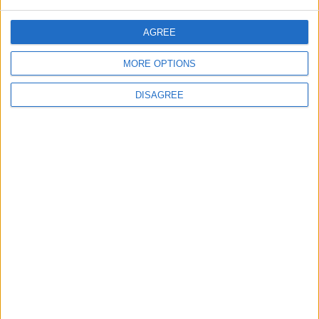
jeuxpedago.com
billets-monuments.com
AGREE
MORE OPTIONS
Protección de datos
personales
DISAGREE
Mapa del sitio
Contacto
Menciones Legales
Colaboración
Boletín de noticias
¿Deseas recibir información sobre este sitio Web?
ENVIAR
- copyright© juegos-geograficos™ 2026 -