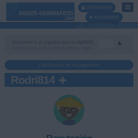
Toggl
CONNEXION
Navig
INSCRIBIRSE
apodo
Encontrar a un jugador por su
Introduce las tres primeras letras y elige
Clasificación de los jugadores
Rodri814