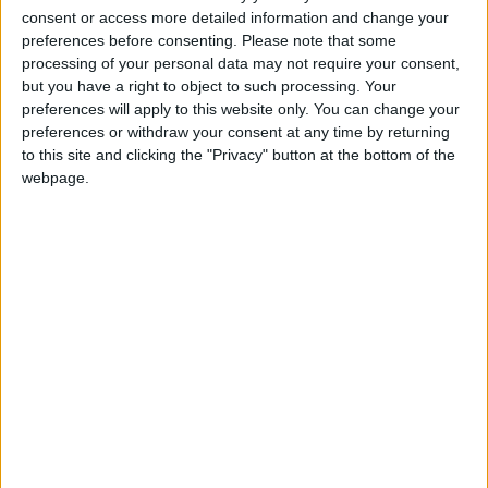
Rodri814
Clubes de los cuales
es miembro
consent or access more detailed information and change your
(0/2)
preferences before consenting.
Please note that some
Rodri814
no pertenece a ningún club
processing of your personal data may not require your consent,
but you have a right to object to such processing. Your
preferences will apply to this website only. You can change your
preferences or withdraw your consent at any time by returning
Miembro desde: :
20-05-2025
to this site and clicking the "Privacy" button at the bottom of the
webpage.
Comentarios :
0
Juegos llevados a cabo :
7
Partidas jugadas :
43
Número de estrellas :
13
🇺🇸 We noticed you’re visiting
Media en % de puntuación max. :
69.70%
from an English-speaking
country
En la lista de las mejores partidas :
0
Join our American version now and be
No está entre los favoritos de nadie
among the firsts to submit your score