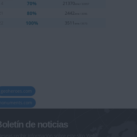
70%
14
21370
eme / 33997
80%
21
2442
eme / 3096
100%
22
3511
eme / 3573
geoheroes.com
-monuments.com
oletín de noticias
eseas recibir información sobre este sitio Web?