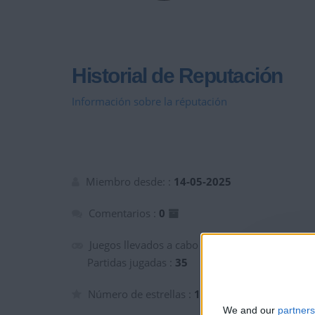
Historial de Reputación
Información sobre la réputación
Miembro desde: :
14-05-2025
Comentarios :
0
Juegos llevados a cabo :
6
Partidas jugadas :
35
Número de estrellas :
12
We and our
partners