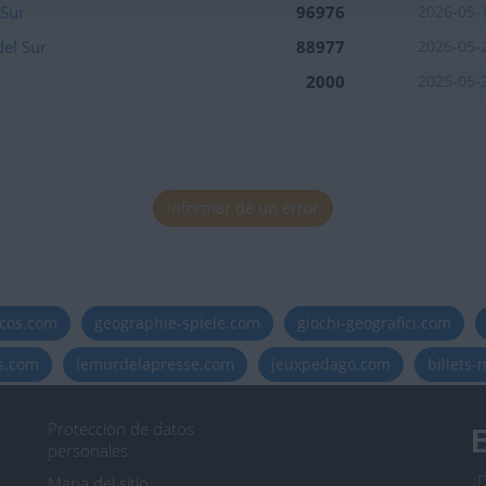
 Sur
96976
2026-05-
el Sur
88977
2026-05-
2000
2025-05-
Informar de un error
icos.com
geographie-spiele.com
giochi-geografici.com
es.com
lemurdelapresse.com
jeuxpedago.com
billets
Protección de datos
B
personales
¿D
Mapa del sitio