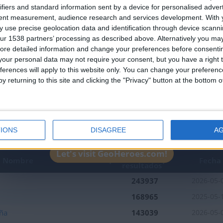
an English-speaking country
ifiers and standard information sent by a device for personalised adver
Join our American version now and be among
tent measurement, audience research and services development.
With 
 use precise geolocation data and identification through device scanni
the firsts to submit your score on our
ur 1538 partners’ processing as described above. Alternatively you may 
leaderboards!
ore detailed information and change your preferences before consenti
our personal data may not require your consent, but you have a right t
ferences will apply to this website only. You can change your preferen
y returning to this site and clicking the "Privacy" button at the bottom
1
2
IONS
DISAGREE
A
Let's visit GeoHeroes.com!
Mejor
Nombre
Fecha
resultados
243937
2026-05-
168965
2025-05-
ña
143039
2026-05-