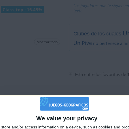
Los jugadores que te siguen en
Class. top : 16.45%
texto.
Un
Clubes de los cuales
Mostrar todo
Un Pive
no pertenece a ni
Está entre los favoritos de
We value your privacy
🇺🇸 We noticed you’re visiting from
store and/or access information on a device, such as cookies and pro