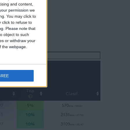
tising and content,
your permission we
ng. You may click to
click to refuse to
ng.
Please note that
o object to such
ces or withdraw your
 of the webpage.
Buscar:
GREE
Top
Clasif.
5%
07
570
eme / 33544
10%
15
2131
eme / 37750
10%
07
3109
eme / 38247