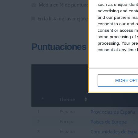
Media en % de puntuación max. :
87.92%
such as unique ident
advertising and con
and our partners may
En la lista de las mejores partidas :
0
consent to our and o
consent or access m
some processing of y
processing. Your pre
Puntuaciones
consent at any time b
MORE OPT
Thème
Provincias de España
1
Espana
Países de Europa
2
Europa
Comunidades de Espa
3
Espana