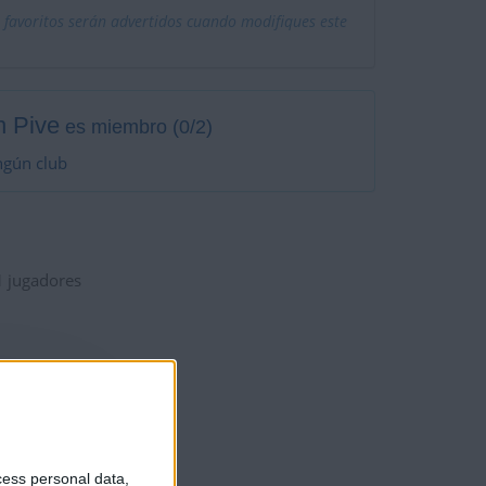
 favoritos serán advertidos cuando modifiques este
 Pive
es miembro (0/2)
ngún club
1
jugadores
cess personal data,