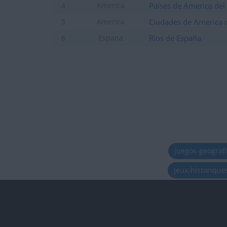
Países de America del
4
America
Ciudades de America d
5
America
Ríos de España
6
Espana
juegos-geograf
jeux-historiqu