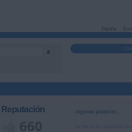
España
Eur
Clas
Reputación
Algunas palabras...
660
Un Pive no ha completado su pe