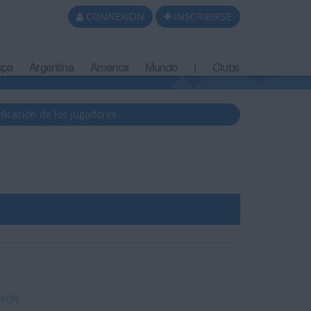
CONNEXION
INSCRIBIRSE
opa
Argentina
América
Mundo
|
Clubs
ificación de los jugadores
rfil.