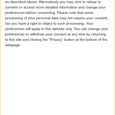
Alvaroero28
Clubes de los cuales
es
as described above. Alternatively you may click to refuse to
miembro (0/2)
consent or access more detailed information and change your
preferences before consenting.
Please note that some
Alvaroero28
no pertenece a ningún club
processing of your personal data may not require your consent,
but you have a right to object to such processing. Your
preferences will apply to this website only. You can change your
preferences or withdraw your consent at any time by returning
Miembro desde: :
09-05-2025
to this site and clicking the "Privacy" button at the bottom of the
webpage.
Comentarios :
3
Juegos llevados a cabo :
8
Partidas jugadas :
29
Número de estrellas :
8
Media en % de puntuación max. :
59.37%
🇺🇸 We noticed you’re visiting
from an English-speaking
En la lista de las mejores partidas :
0
country
No está entre los favoritos de nadie
Join our American version now and be