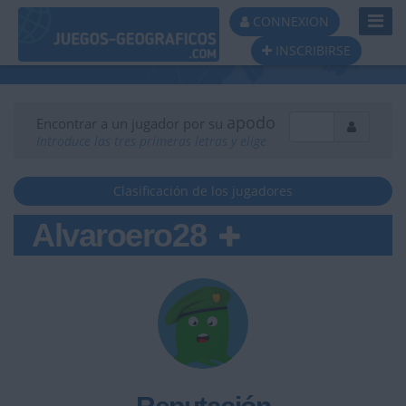
Toggl
CONNEXION
Navig
INSCRIBIRSE
apodo
Encontrar a un jugador por su
Introduce las tres primeras letras y elige
Clasificación de los jugadores
Alvaroero28