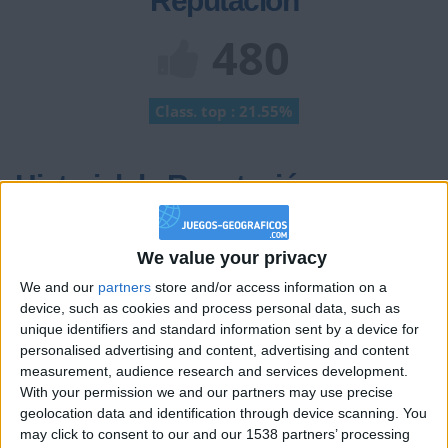
Reputación
480
Class. top : 21.55%
Historial de Reputación
Información sobre la réputación
Mostrar todo
We value your privacy
Algunas palabras...
We and our
partners
store and/or access information on a
device, such as cookies and process personal data, such as
Alvaroero28 no ha completado su perfil.
unique identifiers and standard information sent by a device for
personalised advertising and content, advertising and content
Los jugadores que te siguen en favoritos serán advertidos
cuando modifiques este texto.
measurement, audience research and services development.
With your permission we and our partners may use precise
geolocation data and identification through device scanning. You
may click to consent to our and our 1538 partners’ processing