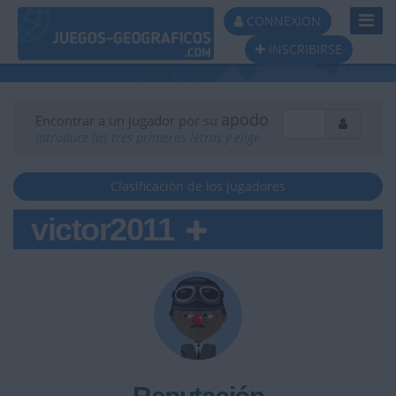
Toggl
CONNEXION
Navig
INSCRIBIRSE
apodo
Encontrar a un jugador por su
Introduce las tres primeras letras y elige
Clasificación de los jugadores
victor2011