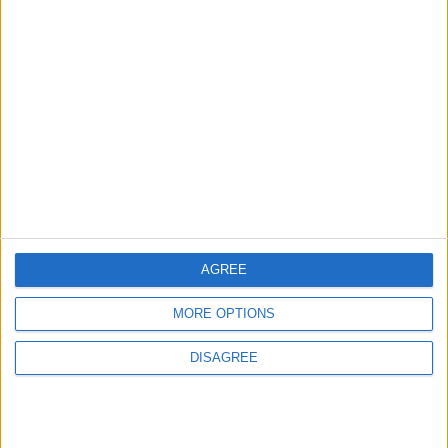
Informar de un error
juegos-geograficos.com
geographie-spiele.com
giochi-geografici.com
geoheroes.com
AGREE
jeux-historiques.com
lemurdelapresse.com
MORE OPTIONS
jeuxpedago.com
billets-monuments.com
DISAGREE
Protección de datos
personales
Mapa del sitio