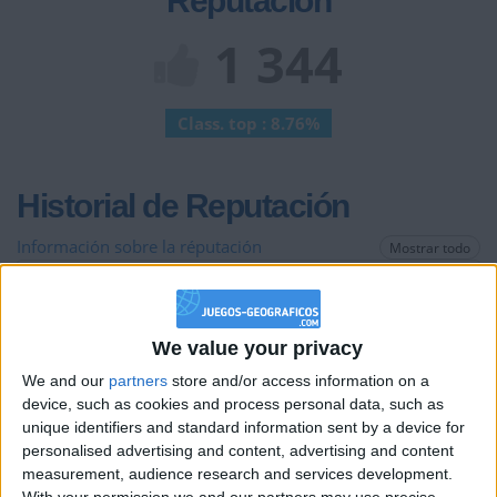
Reputación
1 344
Class. top : 8.76%
Historial de Reputación
Información sobre la réputación
Mostrar todo
Algunas palabras...
We value your privacy
victor2011 no ha completado su perfil.
We and our
partners
store and/or access information on a
Los jugadores que te siguen en favoritos serán advertidos
device, such as cookies and process personal data, such as
cuando modifiques este texto.
unique identifiers and standard information sent by a device for
personalised advertising and content, advertising and content
measurement, audience research and services development.
With your permission we and our partners may use precise