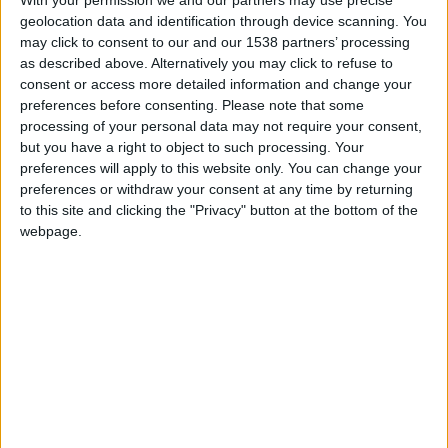
victor2011
Clubes de los cuales
es miembro
(0/2)
geolocation data and identification through device scanning. You
may click to consent to our and our 1538 partners’ processing
victor2011
no pertenece a ningún club
as described above. Alternatively you may click to refuse to
consent or access more detailed information and change your
preferences before consenting.
Please note that some
processing of your personal data may not require your consent,
Miembro desde: :
22-04-2025
but you have a right to object to such processing. Your
preferences will apply to this website only. You can change your
Comentarios :
1
preferences or withdraw your consent at any time by returning
to this site and clicking the "Privacy" button at the bottom of the
Juegos llevados a cabo :
13
webpage.
Partidas jugadas :
77
Número de estrellas :
20
Media en % de puntuación max. :
68.19%
En la lista de las mejores partidas :
0
No está entre los favoritos de nadie