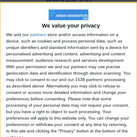
Reputación
143
We value your privacy
Class. top : 47.32%
We and our
partners
store and/or access information on a
device, such as cookies and process personal data, such as
unique identifiers and standard information sent by a device for
personalised advertising and content, advertising and content
Historial de Reputación
measurement, audience research and services development.
With your permission we and our partners may use precise
Información sobre la réputación
Mostrar todo
geolocation data and identification through device scanning. You
may click to consent to our and our 1538 partners’ processing
Algunas palabras...
as described above. Alternatively you may click to refuse to
consent or access more detailed information and change your
alonsojgg no ha completado su perfil.
preferences before consenting.
Please note that some
processing of your personal data may not require your consent,
Los jugadores que te siguen en favoritos serán advertidos
but you have a right to object to such processing. Your
cuando modifiques este texto.
preferences will apply to this website only. You can change your
preferences or withdraw your consent at any time by returning
to this site and clicking the "Privacy" button at the bottom of the