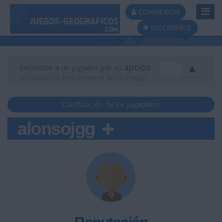
Toggl
CONNEXION
Navig
INSCRIBIRSE
apodo
Encontrar a un jugador por su
Introduce las tres primeras letras y elige
Clasificación de los jugadores
alonsojgg