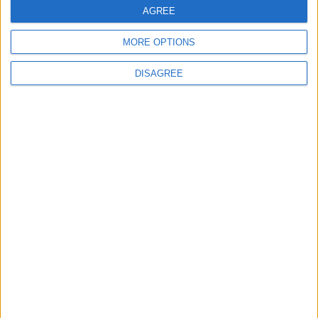
AGREE
jeuxpedago.com
billets-monuments.com
MORE OPTIONS
Protección de datos
DISAGREE
personales
Mapa del sitio
Contacto
Menciones Legales
Colaboración
Boletín de noticias
¿Deseas recibir información sobre este sitio Web?
ENVIAR
- copyright© juegos-geograficos™ 2026 -