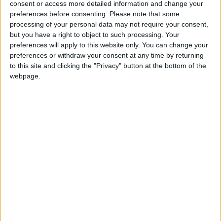
consent or access more detailed information and change your
cuando modifiques este texto.
preferences before consenting.
Please note that some
processing of your personal data may not require your consent,
but you have a right to object to such processing. Your
LegionariodeLR
preferences will apply to this website only. You can change your
Clubes de los cuales
es
miembro (0/2)
preferences or withdraw your consent at any time by returning
to this site and clicking the "Privacy" button at the bottom of the
LegionariodeLR
no pertenece a ningún club
webpage.
Miembro desde: :
05-04-2025
Comentarios :
0
Juegos llevados a cabo :
5
🇺🇸 We noticed you’re visiting
Partidas jugadas :
14
from an English-speaking
country
Número de estrellas :
15
Join our American version now and be
among the firsts to submit your score
Media en % de puntuación max. :
100%