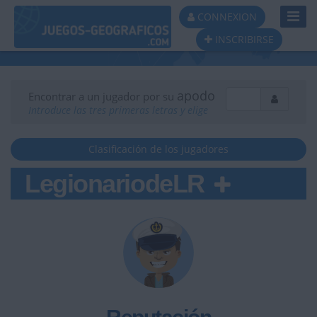
Toggl
CONNEXION
Navig
INSCRIBIRSE
apodo
Encontrar a un jugador por su
Introduce las tres primeras letras y elige
Clasificación de los jugadores
LegionariodeLR