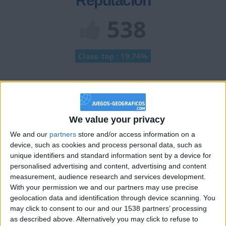
Reputación
538
Class. top : 19.74%
Historial de Reputación
+2
Terminar una partida
hace 2 meses
We value your privacy
+10
hace 2 meses
We and our
partners
store and/or access information on a
Entrar en las mejores puntuaciones del día
device, such as cookies and process personal data, such as
unique identifiers and standard information sent by a device for
Información sobre la réputación
Mostrar todo
personalised advertising and content, advertising and content
measurement, audience research and services development.
Algunas palabras...
With your permission we and our partners may use precise
geolocation data and identification through device scanning. You
LegionariodeLR no ha completado su perfil.
may click to consent to our and our 1538 partners’ processing
as described above. Alternatively you may click to refuse to
Los jugadores que te siguen en favoritos serán advertidos