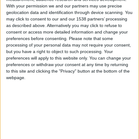
safafa
Clubes de los cuales
es miembro (0/2)
With your permission we and our partners may use precise
safafa
no pertenece a ningún club
geolocation data and identification through device scanning. You
may click to consent to our and our 1538 partners’ processing
as described above. Alternatively you may click to refuse to
consent or access more detailed information and change your
Miembro desde: :
03-03-2025
preferences before consenting.
Please note that some
processing of your personal data may not require your consent,
Comentarios :
9
but you have a right to object to such processing. Your
preferences will apply to this website only. You can change your
preferences or withdraw your consent at any time by returning
Juegos llevados a cabo :
15
to this site and clicking the "Privacy" button at the bottom of the
Partidas jugadas :
115
webpage.
Número de estrellas :
32
Media en % de puntuación max. :
82.93%
En la lista de las mejores partidas :
0
Está entre los favoritos de
1
jugadores