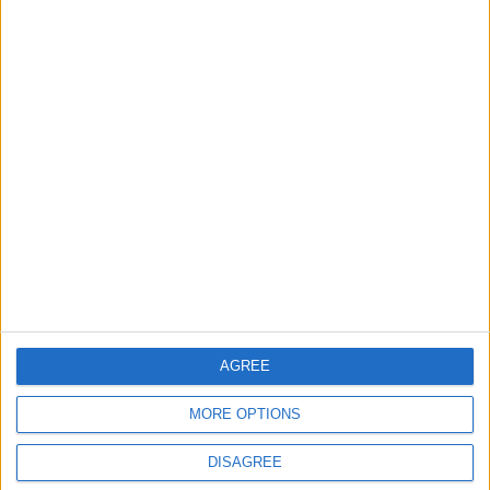
Ciudades de Espana Junior
69078
14
Espana
Ciudades de Europa Expert
73144
15
Europa
Informar de un error
juegos-geograficos.com
geographie-spiele.com
AGREE
giochi-geografici.com
geoheroes.com
jeux-historiques.com
lemurdelapresse.com
MORE OPTIONS
jeuxpedago.com
billets-monuments.com
DISAGREE