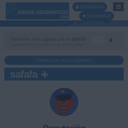
Toggl
CONNEXION
Navig
INSCRIBIRSE
apodo
Encontrar a un jugador por su
Introduce las tres primeras letras y elige
Clasificación de los jugadores
safafa