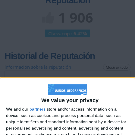
Reputación
1 906
Class. top : 6.42%
Historial de Reputación
Información sobre la réputación
Mostrar todo
Algunas palabras...
safafa no ha completado su perfil.
We value your privacy
Los jugadores que te siguen en favoritos serán advertidos
We and our
partners
store and/or access information on a
cuando modifiques este texto.
device, such as cookies and process personal data, such as
unique identifiers and standard information sent by a device for
personalised advertising and content, advertising and content
measurement, audience research and services development.