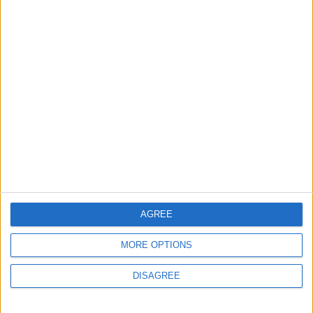
Informar de un error
juegos-geograficos.com
geographie-spiele.com
giochi-geografici.com
geoheroes.com
jeux-historiques.com
lemurdelapresse.com
jeuxpedago.com
billets-monuments.com
AGREE
Protección de datos
MORE OPTIONS
personales
Mapa del sitio
DISAGREE
Contacto
Menciones Legales