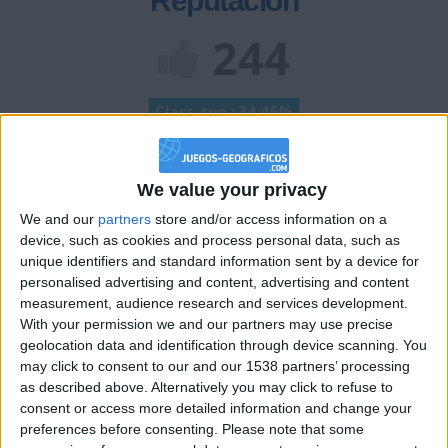
Reputación
244
Class. top : 34.46%
Historial de Reputación
We value your privacy
We and our
partners
store and/or access information on a
Información sobre la réputación
Mostrar todo
device, such as cookies and process personal data, such as
unique identifiers and standard information sent by a device for
Algunas palabras...
personalised advertising and content, advertising and content
measurement, audience research and services development.
Elcabra no ha completado su perfil.
With your permission we and our partners may use precise
geolocation data and identification through device scanning. You
Los jugadores que te siguen en favoritos serán advertidos
may click to consent to our and our 1538 partners’ processing
cuando modifiques este texto.
as described above. Alternatively you may click to refuse to
consent or access more detailed information and change your
preferences before consenting.
Please note that some