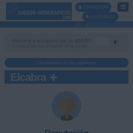
Toggl
CONNEXION
Navig
INSCRIBIRSE
apodo
Encontrar a un jugador por su
Introduce las tres primeras letras y elige
Clasificación de los jugadores
Elcabra