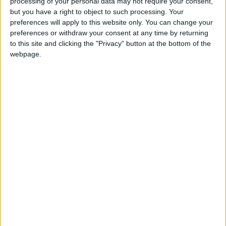
Elcabra
Clubes de los cuales
es miembro (0/2)
processing of your personal data may not require your consent,
but you have a right to object to such processing. Your
Elcabra
no pertenece a ningún club
preferences will apply to this website only. You can change your
preferences or withdraw your consent at any time by returning
to this site and clicking the "Privacy" button at the bottom of the
webpage.
Miembro desde: :
06-02-2025
Comentarios :
0
Juegos llevados a cabo :
3
🇺🇸 We noticed you’re visiting
Partidas jugadas :
12
from an English-speaking
country
Número de estrellas :
6
Join our American version now and be
Media en % de puntuación max. :
76.90%
among the firsts to submit your score
on our leaderboards!
En la lista de las mejores partidas :
0
No está entre los favoritos de nadie