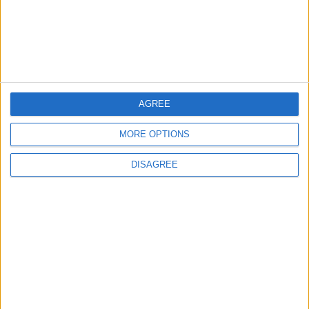
juegos-geograficos.com
geographie-spiele.com
giochi-geografici.com
geoheroes.com
jeux-historiques.com
lemurdelapresse.com
AGREE
jeuxpedago.com
billets-monuments.com
MORE OPTIONS
Protección de datos
DISAGREE
personales
Mapa del sitio
Contacto
Menciones Legales
Colaboración
Boletín de noticias