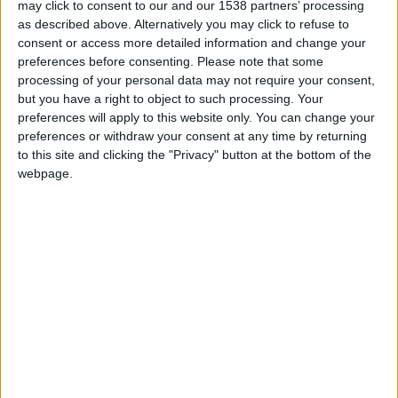
may click to consent to our and our 1538 partners’ processing
+20
Información sobre la réputación
Mostrar todo
as described above. Alternatively you may click to refuse to
hace 4 días
consent or access more detailed information and change your
Entrar en las mejores puntuaciones de la semana
Algunas palabras...
preferences before consenting.
Please note that some
+2
Terminar una partida
hace 4 días
processing of your personal data may not require your consent,
+2
Terminar una partida
hace 2 meses
but you have a right to object to such processing. Your
GUS25 no ha completado su perfil.
preferences will apply to this website only. You can change your
+2
Terminar una partida
hace 2 meses
preferences or withdraw your consent at any time by returning
Los jugadores que te siguen en favoritos serán advertidos
+20
hace 2 meses
cuando modifiques este texto.
to this site and clicking the "Privacy" button at the bottom of the
Entrar en las mejores puntuaciones de la semana
webpage.
+2
Terminar una partida
hace 2 meses
+2
GUS25
Clubes de los cuales
es miembro (0/2)
Terminar una partida
hace 2 meses
+2
GUS25
Terminar una partida
hace 2 meses
no pertenece a ningún club
+2
Terminar una partida
hace 2 meses
Miembro desde: :
29-01-2025
🇺🇸 We noticed you’re visiting
Comentarios :
0
from an English-speaking