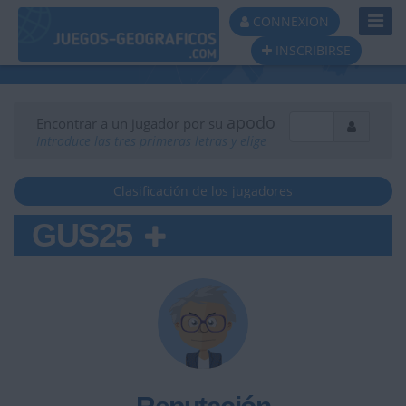
Toggl
CONNEXION
Navig
INSCRIBIRSE
apodo
Encontrar a un jugador por su
Introduce las tres primeras letras y elige
Clasificación de los jugadores
GUS25