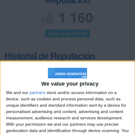
Reputación
1 160
Class. top : 9.99%
Historial de Reputación
+40
hace un día
Entrar en las mejores puntuaciones del mes
+2
We value your privacy
Terminar una partida
hace un día
+40
We and our
partners
store and/or access information on a
hace un día
device, such as cookies and process personal data, such as
Entrar en las mejores puntuaciones del mes
unique identifiers and standard information sent by a device for
+2
Terminar una partida
hace un día
personalised advertising and content, advertising and content
+20
measurement, audience research and services development.
hace 4 días
With your permission we and our partners may use precise
Entrar en las mejores puntuaciones de la semana
geolocation data and identification through device scanning. You
+2
Terminar una partida
hace 4 días