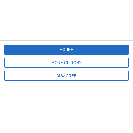
Informar de un error
juegos-geograficos.com
geographie-spiele.com
giochi-geografici.com
geoheroes.com
AGREE
jeux-historiques.com
lemurdelapresse.com
MORE OPTIONS
jeuxpedago.com
billets-monuments.com
DISAGREE
Protección de datos
personales
Mapa del sitio
Contacto
Menciones Legales
Colaboración