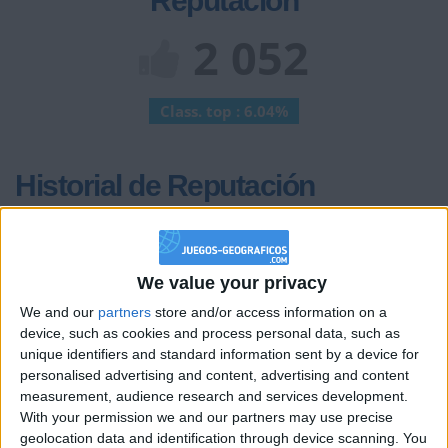
Reputación
2 052
Class. top : 6.04%
Historial de Reputación
Información sobre la réputación
Mostrar todo
Algunas palabras...
We value your privacy
We and our
partners
store and/or access information on a
CSC-JaramilloDiaz no ha completado su perfil.
device, such as cookies and process personal data, such as
Los jugadores que te siguen en favoritos serán advertidos
unique identifiers and standard information sent by a device for
cuando modifiques este texto.
personalised advertising and content, advertising and content
measurement, audience research and services development.
With your permission we and our partners may use precise
geolocation data and identification through device scanning. You