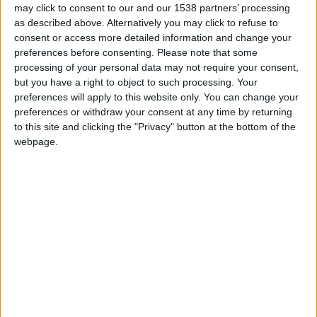
CSC-JaramilloDiaz
Clubes de los cuales
es
may click to consent to our and our 1538 partners’ processing
miembro (0/2)
as described above. Alternatively you may click to refuse to
CSC-JaramilloDiaz
no pertenece a ningún club
consent or access more detailed information and change your
preferences before consenting.
Please note that some
processing of your personal data may not require your consent,
but you have a right to object to such processing. Your
preferences will apply to this website only. You can change your
Miembro desde: :
28-01-2025
preferences or withdraw your consent at any time by returning
to this site and clicking the "Privacy" button at the bottom of the
Comentarios :
0
webpage.
Juegos llevados a cabo :
11
Partidas jugadas :
131
Número de estrellas :
25
Media en % de puntuación max. :
86.71%
En la lista de las mejores partidas :
0
No está entre los favoritos de nadie
🇺🇸 We noticed you’re visiting