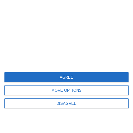
Informar de un error
juegos-geograficos.com
geographie-spiele.com
giochi-geografici.com
geoheroes.com
jeux-historiques.com
lemurdelapresse.com
jeuxpedago.com
billets-monuments.com
AGREE
Protección de datos
MORE OPTIONS
personales
DISAGREE
Mapa del sitio
Contacto
Menciones Legales
Colaboración