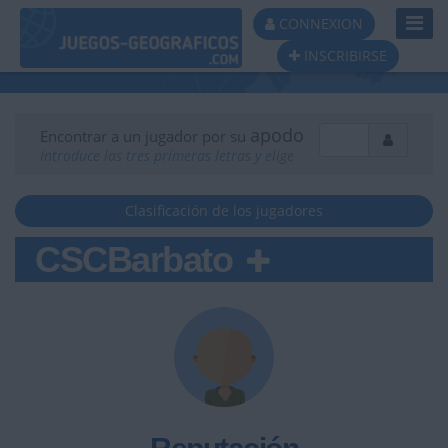
Toggl
CONNEXION
Navig
INSCRIBIRSE
apodo
Encontrar a un jugador por su
Introduce las tres primeras letras y elige
Clasificación de los jugadores
CSCBarbato