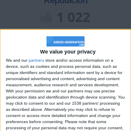
Reputación
1 022
Class. top : 11.22%
We value your privacy
Historial de Reputación
We and our
partners
store and/or access information on a
Información sobre la réputación
Mostrar todo
device, such as cookies and process personal data, such as
unique identifiers and standard information sent by a device for
Algunas palabras...
personalised advertising and content, advertising and content
measurement, audience research and services development.
With your permission we and our partners may use precise
CSCBarbato no ha completado su perfil.
geolocation data and identification through device scanning. You
Los jugadores que te siguen en favoritos serán advertidos
may click to consent to our and our 1538 partners’ processing
cuando modifiques este texto.
as described above. Alternatively you may click to refuse to
consent or access more detailed information and change your
preferences before consenting.
Please note that some
processing of your personal data may not require your consent,