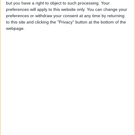
CSCBarbato
Clubes de los cuales
es
but you have a right to object to such processing. Your
miembro (0/2)
preferences will apply to this website only. You can change your
CSCBarbato
preferences or withdraw your consent at any time by returning
no pertenece a ningún club
to this site and clicking the "Privacy" button at the bottom of the
webpage.
Miembro desde: :
28-01-2025
Comentarios :
0
🇺🇸 We noticed you’re visiting
Juegos llevados a cabo :
2
from an English-speaking
Partidas jugadas :
106
country
Join our American version now and be
Número de estrellas :
6
among the firsts to submit your score
on our leaderboards!
Media en % de puntuación max. :
100%
En la lista de las mejores partidas :
0
No está entre los favoritos de nadie