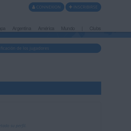
CONNEXION
INSCRIBIRSE
opa
Argentina
América
Mundo
|
Clubs
ificación de los jugadores
tado su perfil.