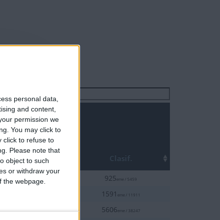
Buscar:
cess personal data,
tising and content,
your permission we
ng. You may click to
click to refuse to
ng.
Please note that
Top
Clasif.
o object to such
ces or withdraw your
20%
5
925
eme / 5459
 of the webpage.
20%
7
1591
eme / 11911
20%
2
5606
eme / 38247