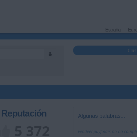
España
Eur
Clas
Reputación
Algunas palabras...
5 372
vendéenpuyfolais no ha comple