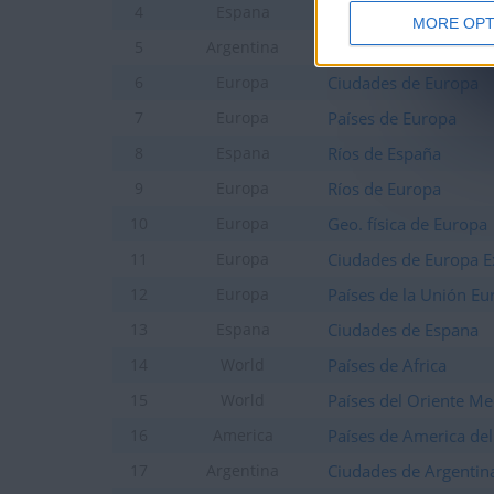
Provincias de España
4
Espana
MORE OPT
Provincias de Argenti
5
Argentina
Ciudades de Europa
6
Europa
Países de Europa
7
Europa
Ríos de España
8
Espana
Ríos de Europa
9
Europa
Geo. física de Europa
10
Europa
Ciudades de Europa E
11
Europa
Países de la Unión E
12
Europa
Ciudades de Espana
13
Espana
Países de Africa
14
World
Países del Oriente Me
15
World
Países de America del
16
America
Ciudades de Argentin
17
Argentina