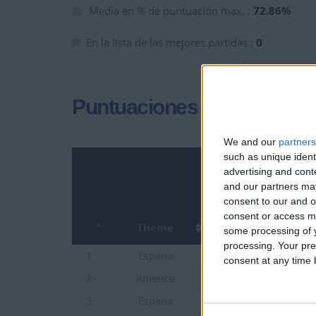
Media en % de puntuación max. :
72.86%
En la lista de las mejores partidas :
0
Puntuaciones
We and our
partners
such as unique ident
advertising and con
and our partners may
consent to our and o
consent or access m
Thème
some processing of y
processing. Your pre
Ciudades de Espana J
1
Espana
consent at any time b
Estados de los EE. UU
2
America
Comunidades de Esp
3
Espana