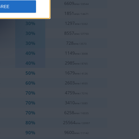
20%
8
6609
eme / 33544
GREE
20%
5
1851
eme / 14671
30%
7
1297
eme / 5332
30%
6
8557
eme / 37750
30%
8
728
eme / 3573
40%
2
1149
eme / 3008
40%
0
2985
eme / 8765
50%
6
1679
eme / 4126
60%
6
2603
eme / 4935
70%
4
4759
eme / 7216
70%
5
3410
eme / 5085
70%
5
6258
eme / 10035
80%
1
25564
eme / 33997
90%
6
9600
eme / 11142