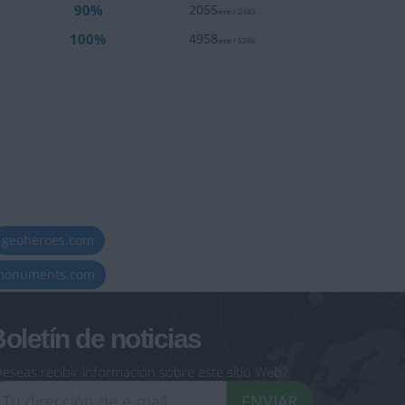
90%
2
2055
eme / 2483
100%
1
4958
eme / 5286
geoheroes.com
-monuments.com
oletín de noticias
eseas recibir información sobre este sitio Web?
ENVIAR