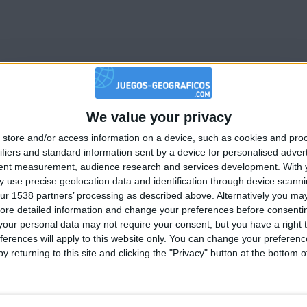
We value your privacy
🇺🇸 We noticed you’re visiting from
store and/or access information on a device, such as cookies and pro
an English-speaking country
ifiers and standard information sent by a device for personalised adver
Join our American version now and be among
tent measurement, audience research and services development.
With 
5
3
2
 use precise geolocation data and identification through device scanni
the firsts to submit your score on our
ur 1538 partners’ processing as described above. Alternatively you may 
leaderboards!
ore detailed information and change your preferences before consenti
Mejor
Nombre
Fecha
our personal data may not require your consent, but you have a right t
resultados
ferences will apply to this website only. You can change your preferen
unior
108190
2025-03-1
y returning to this site and clicking the "Privacy" button at the bottom
164122
2025-07-1
aña
139082
2024-12-2