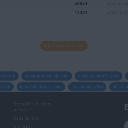
50954
2025-03-0
14431
2024-12-3
Informar de un error
icos.com
geographie-spiele.com
giochi-geografici.com
es.com
lemurdelapresse.com
jeuxpedago.com
billets
Protección de datos
B
personales
¿D
Mapa del sitio
Contacto