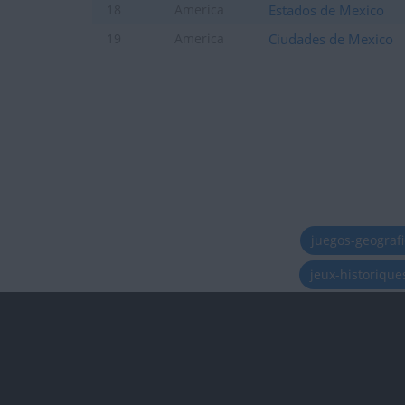
Estados de Mexico
18
America
Ciudades de Mexico
19
America
juegos-geograf
jeux-historiqu