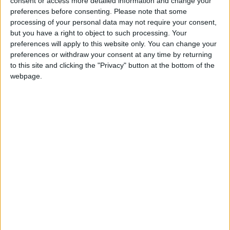
oier.pro
Clubes de los cuales
es miembro (0/2)
consent or access more detailed information and change your
preferences before consenting.
Please note that some
oier.pro
no pertenece a ningún club
processing of your personal data may not require your consent,
but you have a right to object to such processing. Your
preferences will apply to this website only. You can change your
preferences or withdraw your consent at any time by returning
Miembro desde: :
01-11-2024
to this site and clicking the "Privacy" button at the bottom of the
webpage.
Comentarios :
3
Juegos llevados a cabo :
6
Partidas jugadas :
74
Número de estrellas :
5
🇺🇸 We noticed you’re visiting
from an English-speaking
Media en % de puntuación max. :
42.64%
country
En la lista de las mejores partidas :
0
Join our American version now and be
Está entre los favoritos de
1
jugadores
among the firsts to submit your score
on our leaderboards!