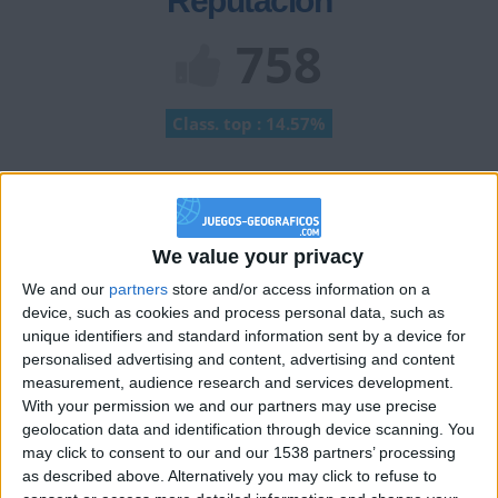
Reputación
758
Class. top : 14.57%
Historial de Reputación
Información sobre la réputación
Mostrar todo
We value your privacy
We and our
partners
store and/or access information on a
Algunas palabras...
device, such as cookies and process personal data, such as
unique identifiers and standard information sent by a device for
oier.pro no ha completado su perfil.
personalised advertising and content, advertising and content
measurement, audience research and services development.
Los jugadores que te siguen en favoritos serán advertidos
With your permission we and our partners may use precise
cuando modifiques este texto.
geolocation data and identification through device scanning. You
may click to consent to our and our 1538 partners’ processing
as described above. Alternatively you may click to refuse to