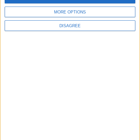
Protección de datos
MORE OPTIONS
personales
Mapa del sitio
DISAGREE
Contacto
Menciones Legales
Colaboración
Boletín de noticias
¿Deseas recibir información sobre este sitio Web?
ENVIAR
- copyright© juegos-geograficos™ 2026 -