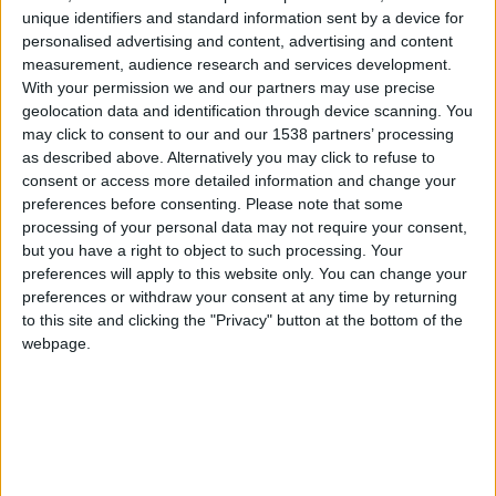
Malena1E
Clubes de los cuales
es miembro
unique identifiers and standard information sent by a device for
(0/2)
personalised advertising and content, advertising and content
Malena1E
no pertenece a ningún club
measurement, audience research and services development.
With your permission we and our partners may use precise
geolocation data and identification through device scanning. You
may click to consent to our and our 1538 partners’ processing
Miembro desde: :
01-11-2024
as described above. Alternatively you may click to refuse to
consent or access more detailed information and change your
preferences before consenting.
Please note that some
Comentarios :
0
processing of your personal data may not require your consent,
but you have a right to object to such processing. Your
Juegos llevados a cabo :
21
preferences will apply to this website only. You can change your
Partidas jugadas :
542
preferences or withdraw your consent at any time by returning
to this site and clicking the "Privacy" button at the bottom of the
Número de estrellas :
60
webpage.
Media en % de puntuación max. :
100%
En la lista de las mejores partidas :
0
Está entre los favoritos de
3
jugadores