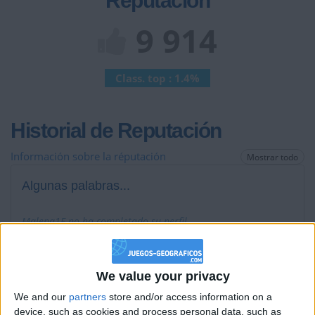
Reputación
9 914
Class. top : 1.4%
Historial de Reputación
Información sobre la réputación
Mostrar todo
Algunas palabras...
Malena1E no ha completado su perfil.
Los jugadores que te siguen en favoritos serán advertidos
cuando modifiques este texto.
We value your privacy
We and our
partners
store and/or access information on a
device, such as cookies and process personal data, such as