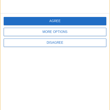
Informar de un error
AGREE
MORE OPTIONS
juegos-geograficos.com
geographie-spiele.com
DISAGREE
giochi-geografici.com
geoheroes.com
jeux-historiques.com
lemurdelapresse.com
jeuxpedago.com
billets-monuments.com
Protección de datos
personales
Mapa del sitio
Contacto
Menciones Legales