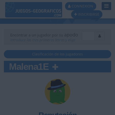
Toggl
CONNEXION
Navig
INSCRIBIRSE
apodo
Encontrar a un jugador por su
Introduce las tres primeras letras y elige
Clasificación de los jugadores
Malena1E