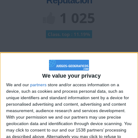
Reputación
1 025
Class. top : 11.19%
Historial de Reputación
Información sobre la réputación
Mostrar todo
We value your privacy
Algunas palabras...
We and our
partners
store and/or access information on a
device, such as cookies and process personal data, such as
MichelleCouto no ha completado su perfil.
unique identifiers and standard information sent by a device for
personalised advertising and content, advertising and content
Los jugadores que te siguen en favoritos serán advertidos
measurement, audience research and services development.
cuando modifiques este texto.
With your permission we and our partners may use precise
geolocation data and identification through device scanning. You
may click to consent to our and our 1538 partners’ processing
as described above. Alternatively you may click to refuse to