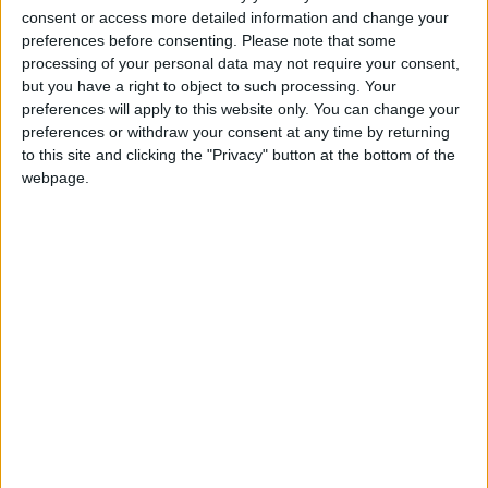
MichelleCouto
Clubes de los cuales
es
consent or access more detailed information and change your
miembro (0/2)
preferences before consenting.
Please note that some
MichelleCouto
no pertenece a ningún club
processing of your personal data may not require your consent,
but you have a right to object to such processing. Your
preferences will apply to this website only. You can change your
preferences or withdraw your consent at any time by returning
Miembro desde: :
23-05-2024
to this site and clicking the "Privacy" button at the bottom of the
webpage.
Comentarios :
12
Juegos llevados a cabo :
7
Partidas jugadas :
105
Número de estrellas :
9
🇺🇸 We noticed you’re visiting
Media en % de puntuación max. :
63.52%
from an English-speaking
country
En la lista de las mejores partidas :
0
Join our American version now and be
Está entre los favoritos de
2
jugadores
among the firsts to submit your score