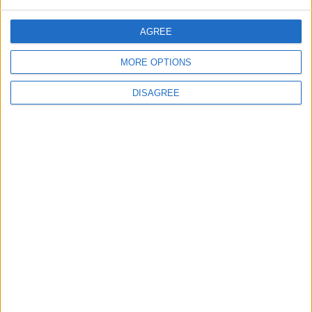
jeuxpedago.com
billets-monuments.com
AGREE
MORE OPTIONS
Protección de datos
personales
DISAGREE
Mapa del sitio
Contacto
Menciones Legales
Colaboración
Boletín de noticias
¿Deseas recibir información sobre este sitio Web?
ENVIAR
- copyright© juegos-geograficos™ 2026 -