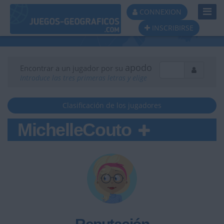
Toggl
CONNEXION
Navig
INSCRIBIRSE
apodo
Encontrar a un jugador por su
Introduce las tres primeras letras y elige
Clasificación de los jugadores
MichelleCouto