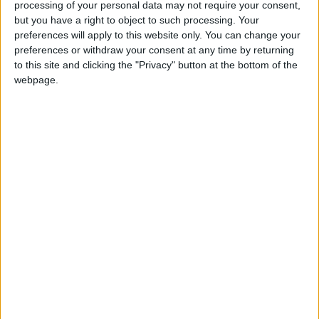
RAÚL.ALONSO28
Clubes de los cuales
es
processing of your personal data may not require your consent,
miembro (0/2)
but you have a right to object to such processing. Your
preferences will apply to this website only. You can change your
RAÚL.ALONSO28
no pertenece a ningún club
preferences or withdraw your consent at any time by returning
to this site and clicking the "Privacy" button at the bottom of the
webpage.
Miembro desde: :
08-05-2024
Comentarios :
1
🇺🇸 We noticed you’re visiting
Juegos llevados a cabo :
3
Partidas jugadas :
from an English-speaking
42
country
Número de estrellas :
7
Join our American version now and be
among the firsts to submit your score
Media en % de puntuación max. :
82.45%
on our leaderboards!
En la lista de las mejores partidas :
0
No está entre los favoritos de nadie