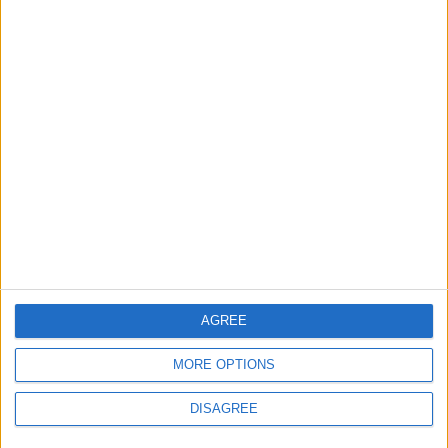
Informar de un error
juegos-geograficos.com
geographie-spiele.com
giochi-geografici.com
geoheroes.com
jeux-historiques.com
lemurdelapresse.com
jeuxpedago.com
billets-monuments.com
AGREE
Protección de datos
MORE OPTIONS
personales
Mapa del sitio
DISAGREE
Contacto