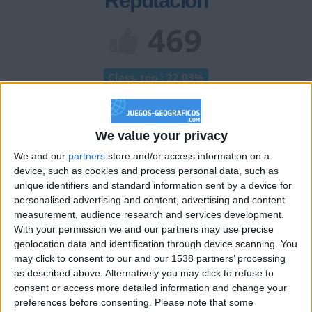
Reputación
469
Class. top : 22.03%
Historial de Reputación
We value your privacy
Información sobre la réputación
Mostrar todo
We and our
partners
store and/or access information on a
device, such as cookies and process personal data, such as
Algunas palabras...
unique identifiers and standard information sent by a device for
personalised advertising and content, advertising and content
measurement, audience research and services development.
RAÚL.ALONSO28 no ha completado su perfil.
With your permission we and our partners may use precise
geolocation data and identification through device scanning. You
Los jugadores que te siguen en favoritos serán advertidos
cuando modifiques este texto.
may click to consent to our and our 1538 partners’ processing
as described above. Alternatively you may click to refuse to
consent or access more detailed information and change your
preferences before consenting.
Please note that some