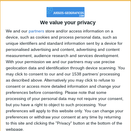
+10
Ganar una estrella
hace 2 días
Información sobre la réputación
Mostrar todo
+40
hace 2 días
Entrar en las mejores puntuaciones del mes
Algunas palabras...
We value your privacy
+40
hace 2 días
We and our
partners
store and/or access information on a
Entrar en las mejores puntuaciones del mes
Pixieth no ha completado su perfil.
device, such as cookies and process personal data, such as
+2
Terminar una partida
hace 2 días
unique identifiers and standard information sent by a device for
Los jugadores que te siguen en favoritos serán advertidos
+40
personalised advertising and content, advertising and content
hace 2 días
cuando modifiques este texto.
measurement, audience research and services development.
Entrar en las mejores puntuaciones del mes
With your permission we and our partners may use precise
+2
Terminar una partida
hace 2 días
geolocation data and identification through device scanning. You
+2
Pixieth
Clubes de los cuales
es miembro (0/2)
may click to consent to our and our 1538 partners’ processing
Terminar una partida
hace un mes
as described above. Alternatively you may click to refuse to
+40
Pixieth
hace un mes
no pertenece a ningún club
consent or access more detailed information and change your
Entrar en las mejores puntuaciones del mes
preferences before consenting.
Please note that some
+2
Terminar una partida
hace un mes
processing of your personal data may not require your consent,
but you have a right to object to such processing. Your
+2
Terminar una partida
hace 2 meses
Miembro desde: :
17-04-2024
preferences will apply to this website only. You can change your
+40
hace 2 meses
preferences or withdraw your consent at any time by returning
Comentarios :
0
Entrar en las mejores puntuaciones del mes
to this site and clicking the "Privacy" button at the bottom of the
+2
webpage.