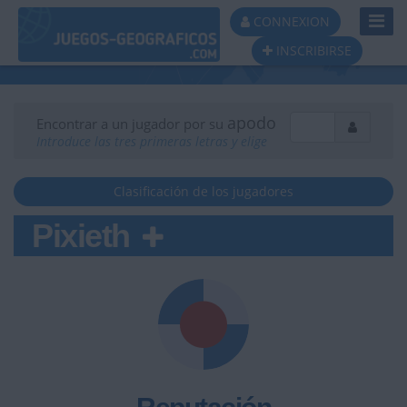
Toggl
CONNEXION
Navig
INSCRIBIRSE
apodo
Encontrar a un jugador por su
Introduce las tres primeras letras y elige
Clasificación de los jugadores
Pixieth