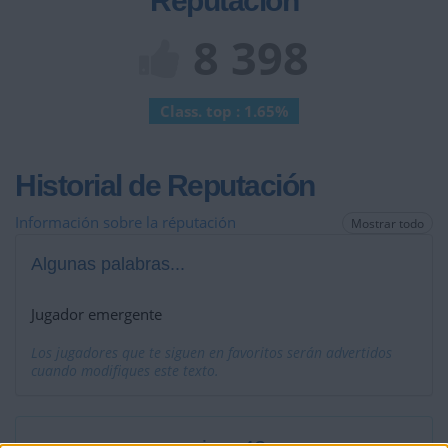
Reputación
8 398
Class. top : 1.65%
Historial de Reputación
Información sobre la réputación
Mostrar todo
Algunas palabras...
Jugador emergente
Los jugadores que te siguen en favoritos serán advertidos
cuando modifiques este texto.