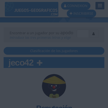
Toggl
CONNEXION
Navig
INSCRIBIRSE
apodo
Encontrar a un jugador por su
Introduce las tres primeras letras y elige
Clasificación de los jugadores
jeco42