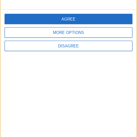
AGREE
MORE OPTIONS
Informar de un error
DISAGREE
juegos-geograficos.com
geographie-spiele.com
giochi-geografici.com
geoheroes.com
jeux-historiques.com
lemurdelapresse.com
jeuxpedago.com
billets-monuments.com
Protección de datos
personales
Mapa del sitio