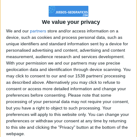
jeco42
Clubes de los cuales
es miembro (0/2)
jeco42
no pertenece a ningún club
We value your privacy
We and our
partners
store and/or access information on a
Miembro desde: :
15-04-2024
device, such as cookies and process personal data, such as
unique identifiers and standard information sent by a device for
personalised advertising and content, advertising and content
Comentarios :
0
measurement, audience research and services development.
With your permission we and our partners may use precise
Juegos llevados a cabo :
32
geolocation data and identification through device scanning. You
Partidas jugadas :
389
may click to consent to our and our 1538 partners’ processing
as described above. Alternatively you may click to refuse to
Número de estrellas :
69
consent or access more detailed information and change your
preferences before consenting.
Please note that some
Media en % de puntuación max. :
82.25%
processing of your personal data may not require your consent,
but you have a right to object to such processing. Your
En la lista de las mejores partidas :
0
preferences will apply to this website only. You can change your
preferences or withdraw your consent at any time by returning
Está entre los favoritos de
1
jugadores
to this site and clicking the "Privacy" button at the bottom of the
webpage.