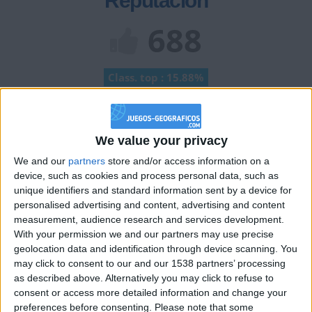
Reputación
688
Class. top : 15.88%
Historial de Reputación
We value your privacy
Información sobre la réputación
Mostrar todo
We and our
partners
store and/or access information on a
device, such as cookies and process personal data, such as
Algunas palabras...
unique identifiers and standard information sent by a device for
personalised advertising and content, advertising and content
costalerogranaino no ha completado su perfil.
measurement, audience research and services development.
With your permission we and our partners may use precise
Los jugadores que te siguen en favoritos serán advertidos
geolocation data and identification through device scanning. You
cuando modifiques este texto.
may click to consent to our and our 1538 partners’ processing
as described above. Alternatively you may click to refuse to
consent or access more detailed information and change your
preferences before consenting.
Please note that some