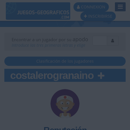
Toggl
CONNEXION
Navig
INSCRIBIRSE
apodo
Encontrar a un jugador por su
Introduce las tres primeras letras y elige
Clasificación de los jugadores
costalerogranaino