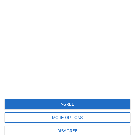
Informar de un error
juegos-geograficos.com
geographie-spiele.com
giochi-geografici.com
geoheroes.com
jeux-historiques.com
lemurdelapresse.com
jeuxpedago.com
billets-monuments.com
AGREE
Protección de datos
personales
MORE OPTIONS
Mapa del sitio
Contacto
DISAGREE