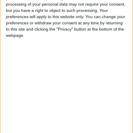
costalerogranaino
Clubes de los cuales
es
processing of your personal data may not require your consent,
miembro (0/2)
but you have a right to object to such processing. Your
costalerogranaino
no pertenece a ningún club
preferences will apply to this website only. You can change your
preferences or withdraw your consent at any time by returning
to this site and clicking the "Privacy" button at the bottom of the
webpage.
Miembro desde: :
23-03-2024
Comentarios :
0
🇺🇸 We noticed you’re visiting
Juegos llevados a cabo :
3
Partidas jugadas :
from an English-speaking
39
country
Número de estrellas :
6
Join our American version now and be
among the firsts to submit your score
Media en % de puntuación max. :
78.33%
on our leaderboards!
En la lista de las mejores partidas :
0
No está entre los favoritos de nadie