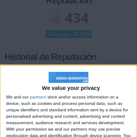
Reputación
434
Class. top : 23.33%
Historial de Reputación
Información sobre la réputación
Mostrar todo
Algunas palabras...
We value your privacy
Paulatp no ha completado su perfil.
We and our
partners
store and/or access information on a
device, such as cookies and process personal data, such as
Los jugadores que te siguen en favoritos serán advertidos
unique identifiers and standard information sent by a device for
cuando modifiques este texto.
personalised advertising and content, advertising and content
measurement, audience research and services development.
With your permission we and our partners may use precise
geolocation data and identification through device scanning. You