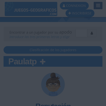
Toggl
CONNEXION
Navig
INSCRIBIRSE
apodo
Encontrar a un jugador por su
Introduce las tres primeras letras y elige
Clasificación de los jugadores
Paulatp