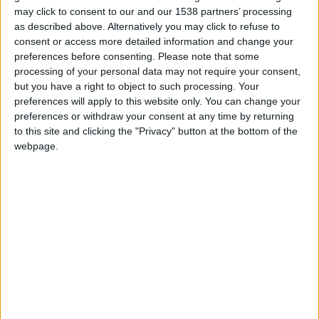
Paulatp
Clubes de los cuales
es miembro (0/2)
may click to consent to our and our 1538 partners’ processing
Paulatp
no pertenece a ningún club
as described above. Alternatively you may click to refuse to
consent or access more detailed information and change your
preferences before consenting.
Please note that some
processing of your personal data may not require your consent,
Miembro desde: :
25-01-2024
but you have a right to object to such processing. Your
preferences will apply to this website only. You can change your
preferences or withdraw your consent at any time by returning
Comentarios :
1
to this site and clicking the "Privacy" button at the bottom of the
webpage.
Juegos llevados a cabo :
11
Partidas jugadas :
31
Número de estrellas :
4
Media en % de puntuación max. :
38.49%
En la lista de las mejores partidas :
0
Está entre los favoritos de
1
jugadores
🇺🇸 We noticed you’re visiting
from an English-speaking