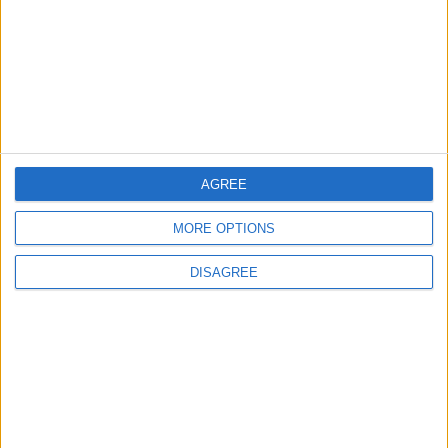
juegos-geograficos.com
geographie-spiele.com
giochi-geografici.com
geoheroes.com
jeux-historiques.com
lemurdelapresse.com
AGREE
jeuxpedago.com
billets-monuments.com
MORE OPTIONS
DISAGREE
Protección de datos
personales
Mapa del sitio
Contacto
Menciones Legales
Colaboración