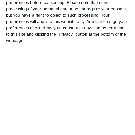
erikalguien
Clubes de los cuales
es miembro
preferences before consenting.
Please note that some
(0/2)
processing of your personal data may not require your consent,
erikalguien
but you have a right to object to such processing. Your
no pertenece a ningún club
preferences will apply to this website only. You can change your
preferences or withdraw your consent at any time by returning
to this site and clicking the "Privacy" button at the bottom of the
webpage.
Miembro desde: :
19-12-2023
Comentarios :
10
Juegos llevados a cabo :
5
Partidas jugadas :
71
🇺🇸 We noticed you’re visiting
Número de estrellas :
14
from an English-speaking
country
Media en % de puntuación max. :
100%
Join our American version now and be
En la lista de las mejores partidas :
among the firsts to submit your score
0
on our leaderboards!
Está entre los favoritos de
1
jugadores