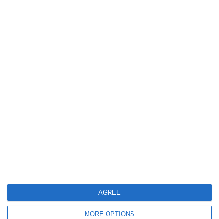
Ciudades de Espana Junior
75091
5
Espana
Informar de un error
juegos-geograficos.com
geographie-spiele.com
giochi-geografici.com
geoheroes.com
jeux-historiques.com
lemurdelapresse.com
jeuxpedago.com
billets-monuments.com
AGREE
MORE OPTIONS