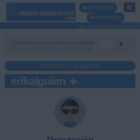
Toggl
CONNEXION
Navig
INSCRIBIRSE
apodo
Encontrar a un jugador por su
Introduce las tres primeras letras y elige
Clasificación de los jugadores
erikalguien