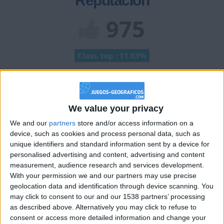
Reputación
975
Class. top : 11.63%
Historial de Reputación
We value your privacy
Información sobre la réputación
Mostrar todo
We and our
partners
store and/or access information on a
Algunas palabras...
device, such as cookies and process personal data, such as
unique identifiers and standard information sent by a device for
personalised advertising and content, advertising and content
erikalguien no ha completado su perfil.
measurement, audience research and services development.
With your permission we and our partners may use precise
Los jugadores que te siguen en favoritos serán advertidos
cuando modifiques este texto.
geolocation data and identification through device scanning. You
may click to consent to our and our 1538 partners’ processing
as described above. Alternatively you may click to refuse to
consent or access more detailed information and change your