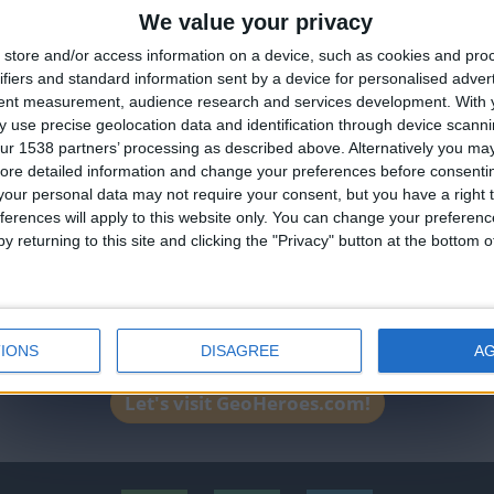
We value your privacy
No está entre los favoritos
🇺🇸 We noticed you’re visiting from
store and/or access information on a device, such as cookies and pro
an English-speaking country
ifiers and standard information sent by a device for personalised adver
Join our American version now and be among
tent measurement, audience research and services development.
With 
 use precise geolocation data and identification through device scanni
the firsts to submit your score on our
ur 1538 partners’ processing as described above. Alternatively you may 
leaderboards!
ore detailed information and change your preferences before consenti
our personal data may not require your consent, but you have a right t
ferences will apply to this website only. You can change your preferen
y returning to this site and clicking the "Privacy" button at the bottom
IONS
DISAGREE
A
Let's visit GeoHeroes.com!