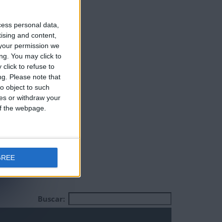
 de nadie
cess personal data,
tising and content,
your permission we
ng. You may click to
click to refuse to
ng.
Please note that
o object to such
ces or withdraw your
 of the webpage.
GREE
Buscar: