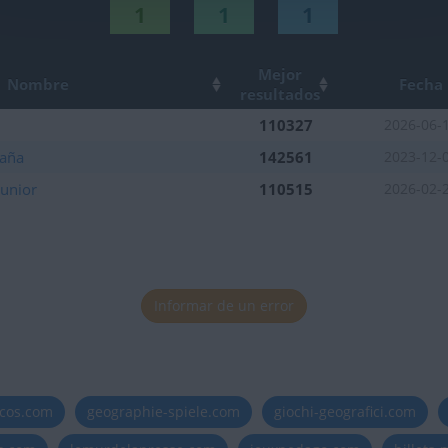
1
1
1
Mejor
Nombre
Fecha
resultados
110327
2026-06-
aña
142561
2023-12-
Junior
110515
2026-02-
Informar de un error
icos.com
geographie-spiele.com
giochi-geografici.com