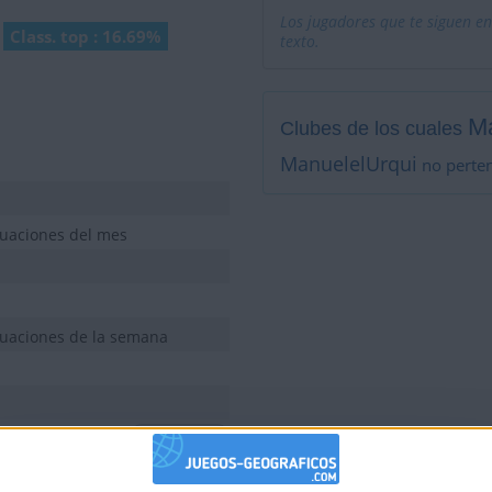
Los jugadores que te siguen en
Class. top : 16.69%
texto.
Ma
Clubes de los cuales
ManuelelUrqui
no perten
tuaciones del mes
tuaciones de la semana
Mostrar todo
tuaciones de la semana