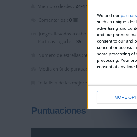
+2
Terminar una partida
hace 2 meses
Miembro desde: :
24-11-2023
We and our
partners
Comentarios :
0
such as unique ident
advertising and con
Juegos llevados a cabo :
3
and our partners may
Partidas jugadas :
35
consent to our and o
consent or access m
some processing of y
Número de estrellas :
9
processing. Your pre
consent at any time b
Media en % de puntuación max. :
100%
En la lista de las mejores partidas :
0
MORE OPT
Puntuaciones