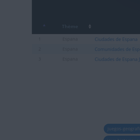
Thème
Ciudades de Espana
1
Espana
Comunidades de Esp
2
Espana
Ciudades de Espana 
3
Espana
juegos-geograf