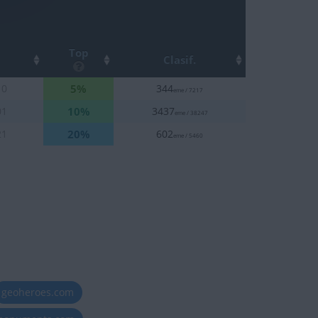
Top
Clasif.
5%
10
344
eme / 7217
10%
01
3437
eme / 38247
20%
21
602
eme / 5460
geoheroes.com