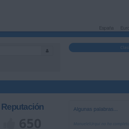
España
Eur
Clas
Reputación
Algunas palabras...
650
ManuelelUrqui no ha completad