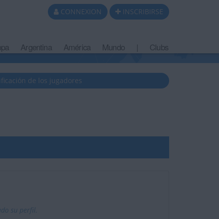
CONNEXION
INSCRIBIRSE
opa
Argentina
América
Mundo
|
Clubs
ificación de los jugadores
o su perfil.