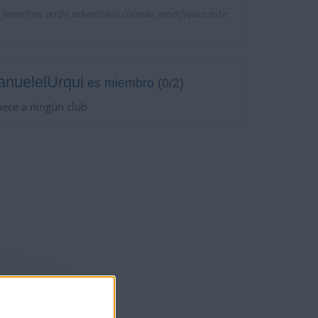
 favoritos serán advertidos cuando modifiques este
nuelelUrqui
es miembro (0/2)
ece a ningún club