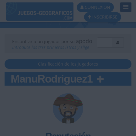
Toggl
CONNEXION
Navig
INSCRIBIRSE
apodo
Encontrar a un jugador por su
Introduce las tres primeras letras y elige
Clasificación de los jugadores
ManuRodriguez1