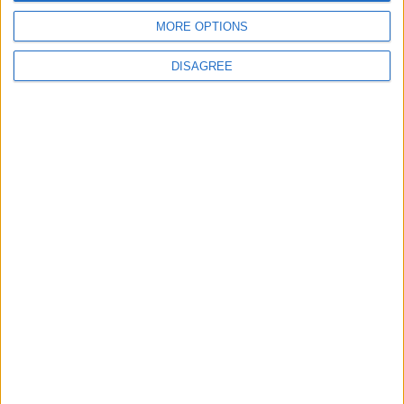
jeux-historiques.com
lemurdelapresse.com
MORE OPTIONS
jeuxpedago.com
billets-monuments.com
DISAGREE
Protección de datos
personales
Mapa del sitio
Contacto
Menciones Legales
Colaboración
Boletín de noticias
¿Deseas recibir información sobre este sitio Web?
ENVIAR
- copyright© juegos-geograficos™ 2026 -