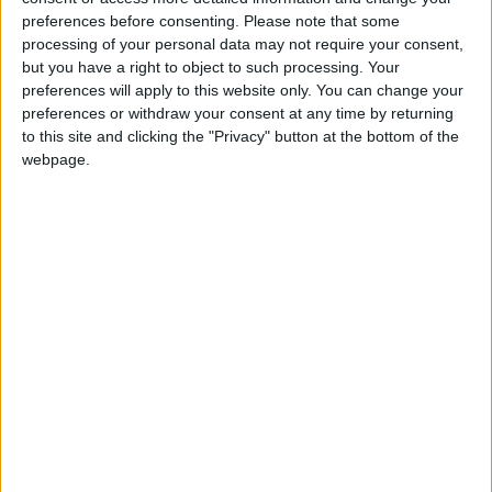
preferences before consenting.
Please note that some
+2
Información sobre la réputación
Terminar una partida
Mostrar todo
hace 2 meses
processing of your personal data may not require your consent,
+2
Terminar una partida
hace 2 meses
but you have a right to object to such processing. Your
Algunas palabras...
+2
preferences will apply to this website only. You can change your
Terminar una partida
hace 2 meses
preferences or withdraw your consent at any time by returning
+20
ManuRodriguez1 no ha completado su perfil.
hace 2 meses
to this site and clicking the "Privacy" button at the bottom of the
Entrar en las mejores puntuaciones de la semana
webpage.
Los jugadores que te siguen en favoritos serán advertidos
+2
Terminar una partida
hace 2 meses
cuando modifiques este texto.
+20
hace 2 meses
Entrar en las mejores puntuaciones de la semana
+2
ManuRodriguez1
Clubes de los cuales
es
Terminar una partida
hace 2 meses
miembro (0/2)
ManuRodriguez1
no pertenece a ningún club
🇺🇸 We noticed you’re visiting
from an English-speaking
country
Miembro desde: :
21-10-2023
Join our American version now and be
Comentarios :
0