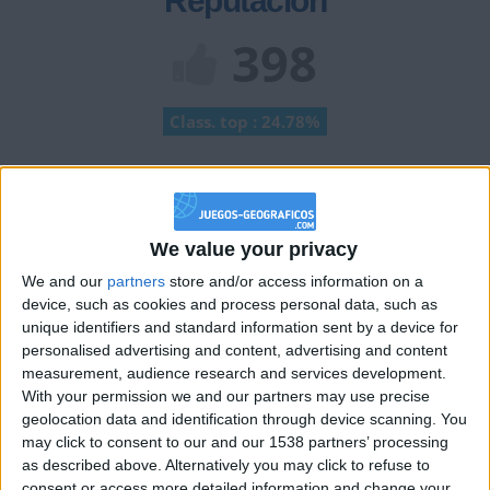
Reputación
398
Class. top : 24.78%
Historial de Reputación
+40
We value your privacy
hace 2 meses
Entrar en las mejores puntuaciones del mes
We and our
partners
store and/or access information on a
+2
device, such as cookies and process personal data, such as
Terminar una partida
hace 2 meses
unique identifiers and standard information sent by a device for
+20
hace 2 meses
personalised advertising and content, advertising and content
Entrar en las mejores puntuaciones de la semana
measurement, audience research and services development.
+2
Terminar una partida
With your permission we and our partners may use precise
hace 2 meses
geolocation data and identification through device scanning. You
+2
Terminar una partida
hace 2 meses
may click to consent to our and our 1538 partners’ processing
+40
hace 2 meses
as described above. Alternatively you may click to refuse to
Entrar en las mejores puntuaciones del mes
consent or access more detailed information and change your