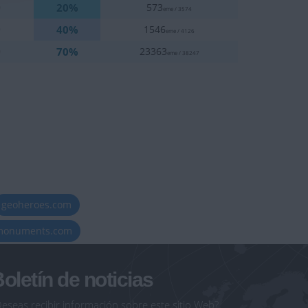
20%
0
573
eme / 3574
40%
9
1546
eme / 4126
70%
0
23363
eme / 38247
geoheroes.com
-monuments.com
oletín de noticias
eseas recibir información sobre este sitio Web?