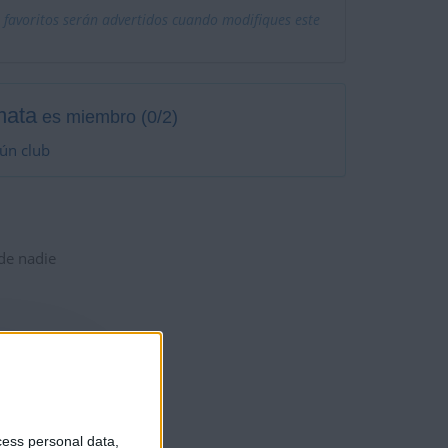
 favoritos serán advertidos cuando modifiques este
mata
es miembro (0/2)
ún club
 de nadie
cess personal data,