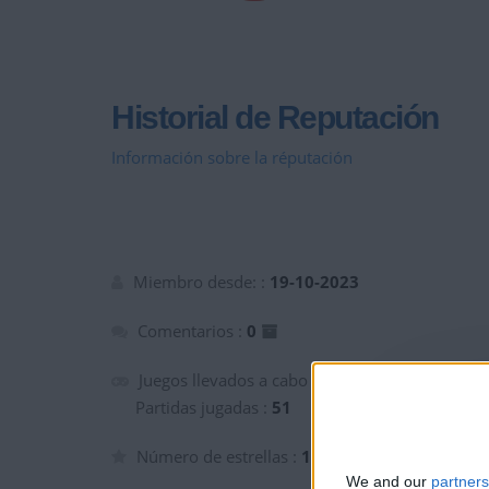
Historial de Reputación
Información sobre la réputación
Miembro desde: :
19-10-2023
Comentarios :
0
Juegos llevados a cabo :
6
Partidas jugadas :
51
Número de estrellas :
17
We and our
partners