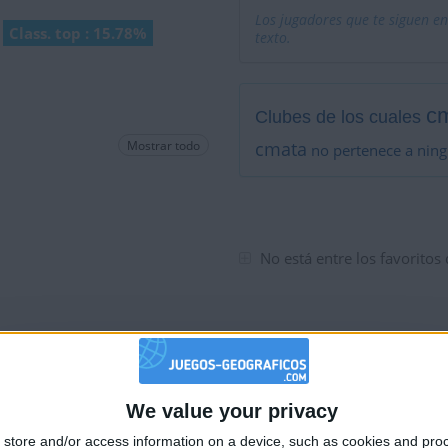
Los jugadores que te siguen en
Class. top : 15.78%
texto.
c
Clubes de los cuales
Mostrar todo
cmata
no pertenece a ning
No está entre los favoritos
We value your privacy
🇺🇸 We noticed you’re visiting from
store and/or access information on a device, such as cookies and pro