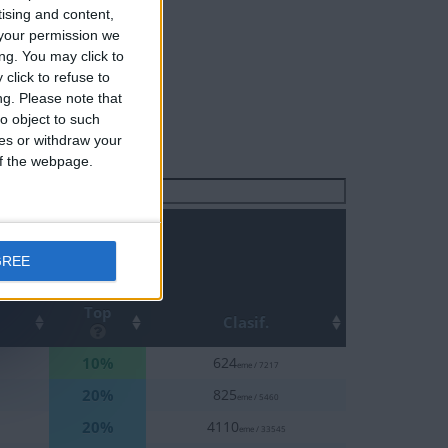
tising and content,
your permission we
ng. You may click to
click to refuse to
ng.
Please note that
o object to such
ces or withdraw your
 of the webpage.
Buscar:
GREE
Top
Clasif.
10%
1
624
eme / 7217
20%
1
825
eme / 5460
20%
1
4110
eme / 33545