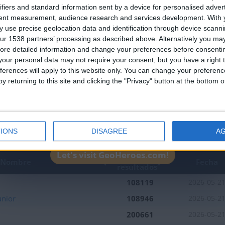
an English-speaking country
ifiers and standard information sent by a device for personalised adver
Join our American version now and be among
tent measurement, audience research and services development.
With 
 use precise geolocation data and identification through device scanni
the firsts to submit your score on our
ur 1538 partners’ processing as described above. Alternatively you may 
leaderboards!
ore detailed information and change your preferences before consenti
our personal data may not require your consent, but you have a right t
ferences will apply to this website only. You can change your preferen
y returning to this site and clicking the "Privacy" button at the bottom
1
3
1
IONS
DISAGREE
A
Let's visit GeoHeroes.com!
Mejor
Nombre
Fecha
resultados
108119
2026-05-2
unior
108946
2026-05-2
200661
2026-05-2