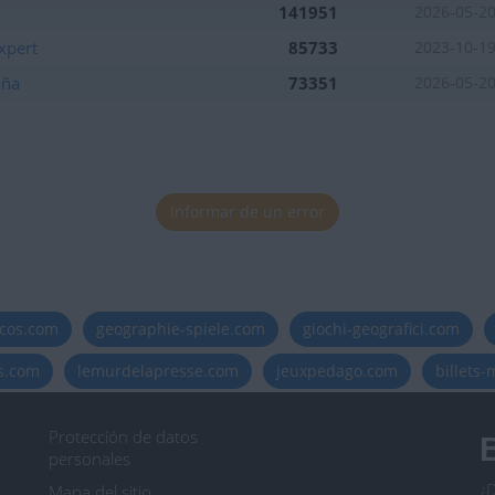
141951
2026-05-2
xpert
85733
2023-10-1
aña
73351
2026-05-2
Informar de un error
icos.com
geographie-spiele.com
giochi-geografici.com
es.com
lemurdelapresse.com
jeuxpedago.com
billets
Protección de datos
B
personales
¿D
Mapa del sitio