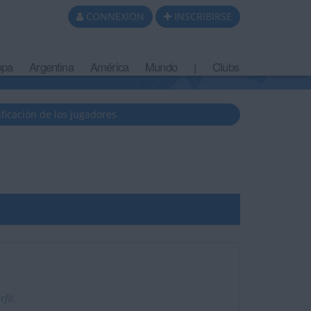
CONNEXION
INSCRIBIRSE
opa
Argentina
América
Mundo
|
Clubs
ificación de los jugadores
fil.