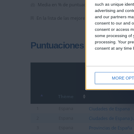
Media en % de puntuación max. :
95.52%
such as unique ident
advertising and con
and our partners may
En la lista de las mejores partidas :
0
consent to our and o
consent or access m
some processing of y
processing. Your pre
Puntuaciones
consent at any time b
MORE OPT
Thème
Ciudades de Espana
1
Espana
Ciudades de Espana J
2
Espana
Provincias de España
3
Espana