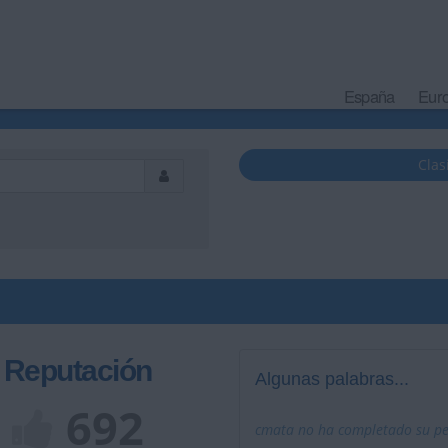
España
Eur
Clas
Reputación
Algunas palabras...
692
cmata no ha completado su per