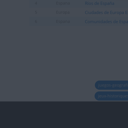
Ríos de España
4
Espana
Ciudades de Europa E
5
Europa
Comunidades de Esp
6
Espana
juegos-geograf
jeux-historiqu