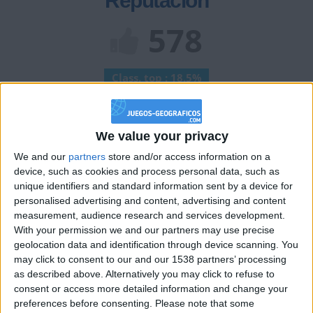
Reputación
578
Class. top : 18.5%
Historial de Reputación
We value your privacy
Información sobre la réputación
Mostrar todo
We and our
partners
store and/or access information on a
device, such as cookies and process personal data, such as
Algunas palabras...
unique identifiers and standard information sent by a device for
personalised advertising and content, advertising and content
measurement, audience research and services development.
ManuelGranaino no ha completado su perfil.
With your permission we and our partners may use precise
geolocation data and identification through device scanning. You
Los jugadores que te siguen en favoritos serán advertidos
cuando modifiques este texto.
may click to consent to our and our 1538 partners’ processing
as described above. Alternatively you may click to refuse to
consent or access more detailed information and change your
preferences before consenting.
Please note that some