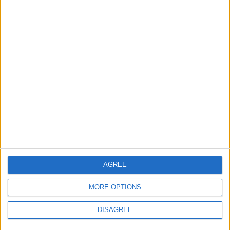
Informar de un error
juegos-geograficos.com
geographie-spiele.com
giochi-geografici.com
geoheroes.com
jeux-historiques.com
lemurdelapresse.com
jeuxpedago.com
billets-monuments.com
AGREE
Protección de datos
MORE OPTIONS
personales
Mapa del sitio
DISAGREE
Contacto