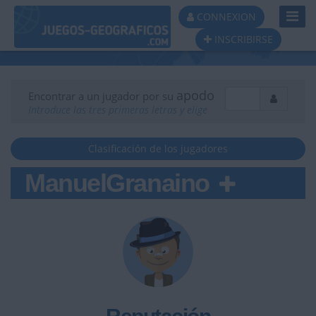
Toggl
CONNEXION
Navig
INSCRIBIRSE
apodo
Encontrar a un jugador por su
Introduce las tres primeras letras y elige
Clasificación de los jugadores
ManuelGranaino