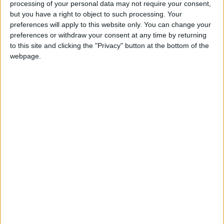
ManuelGranaino
Clubes de los cuales
es
processing of your personal data may not require your consent,
miembro (0/2)
but you have a right to object to such processing. Your
preferences will apply to this website only. You can change your
ManuelGranaino
no pertenece a ningún club
preferences or withdraw your consent at any time by returning
to this site and clicking the "Privacy" button at the bottom of the
webpage.
Miembro desde: :
01-04-2023
Comentarios :
0
🇺🇸 We noticed you’re visiting
Juegos llevados a cabo :
3
Partidas jugadas :
from an English-speaking
39
country
Número de estrellas :
9
Join our American version now and be
among the firsts to submit your score
Media en % de puntuación max. :
100%
on our leaderboards!
En la lista de las mejores partidas :
0
No está entre los favoritos de nadie