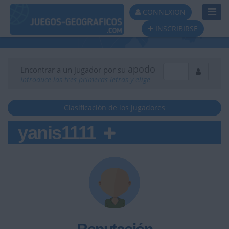
Toggl
CONNEXION
Navig
INSCRIBIRSE
apodo
Encontrar a un jugador por su
Introduce las tres primeras letras y elige
Clasificación de los jugadores
yanis1111