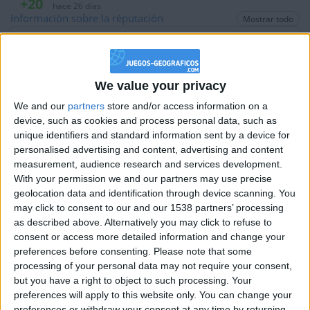
+20
hace 26 días
Información sobre la réputación
Mostrar todo
Entrar en las mejores puntuaciones de la semana
+2
Terminar una partida
hace 26 días
Algunas palabras...
+2
Terminar una partida
hace 26 días
+40
yanis1111 no ha completado su perfil.
hace 26 días
We value your privacy
Entrar en las mejores puntuaciones del mes
We and our
partners
store and/or access information on a
Los jugadores que te siguen en favoritos serán advertidos
+10
hace 26 días
device, such as cookies and process personal data, such as
cuando modifiques este texto.
Entrar en las mejores puntuaciones del día
unique identifiers and standard information sent by a device for
+2
personalised advertising and content, advertising and content
Terminar una partida
hace 26 días
measurement, audience research and services development.
+10
yanis1111
Clubes de los cuales
es miembro
hace 26 días
With your permission we and our partners may use precise
(0/2)
Entrar en las mejores puntuaciones del día
geolocation data and identification through device scanning. You
+2
may click to consent to our and our 1538 partners’ processing
yanis1111
no pertenece a ningún club
Terminar una partida
hace 26 días
as described above. Alternatively you may click to refuse to
+20
hace 28 días
consent or access more detailed information and change your
Entrar en las mejores puntuaciones de la semana
preferences before consenting.
Please note that some
+2
processing of your personal data may not require your consent,
Terminar una partida
hace 28 días
Miembro desde: :
10-02-2023
but you have a right to object to such processing. Your
+20
hace 28 días
preferences will apply to this website only. You can change your
Comentarios :
0
Entrar en las mejores puntuaciones de la semana
preferences or withdraw your consent at any time by returning