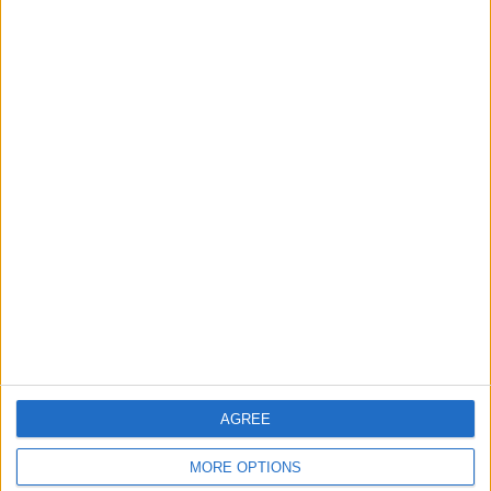
Ciudades de Espana Junior
96950
14
Espana
Ciudades de Europa
84186
15
Europa
Países de la Unión Europea
140781
16
Europa
Ciudades de Asia
65049
17
Europa
Informar de un error
AGREE
juegos-geograficos.com
geographie-spiele.com
MORE OPTIONS
giochi-geografici.com
geoheroes.com