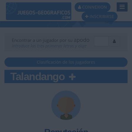
Toggl
CONNEXION
Navig
INSCRIBIRSE
apodo
Encontrar a un jugador por su
Introduce las tres primeras letras y elige
Clasificación de los jugadores
Talandango