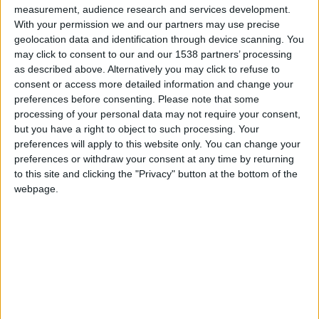
Talandango
Clubes de los cuales
es miembro
measurement, audience research and services development.
(0/2)
With your permission we and our partners may use precise
Talandango
no pertenece a ningún club
geolocation data and identification through device scanning. You
may click to consent to our and our 1538 partners’ processing
as described above. Alternatively you may click to refuse to
consent or access more detailed information and change your
preferences before consenting.
Please note that some
Miembro desde: :
26-12-2022
processing of your personal data may not require your consent,
but you have a right to object to such processing. Your
Comentarios :
0
preferences will apply to this website only. You can change your
preferences or withdraw your consent at any time by returning
Juegos llevados a cabo :
17
to this site and clicking the "Privacy" button at the bottom of the
Partidas jugadas :
106
webpage.
Número de estrellas :
41
Media en % de puntuación max. :
88.26%
En la lista de las mejores partidas :
0
No está entre los favoritos de nadie