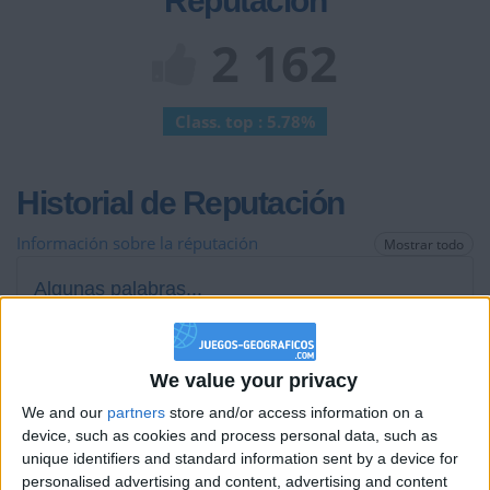
Reputación
2 162
Class. top : 5.78%
Historial de Reputación
Información sobre la réputación
Mostrar todo
Algunas palabras...
Talandango no ha completado su perfil.
We value your privacy
Los jugadores que te siguen en favoritos serán advertidos
cuando modifiques este texto.
We and our
partners
store and/or access information on a
device, such as cookies and process personal data, such as
unique identifiers and standard information sent by a device for
personalised advertising and content, advertising and content