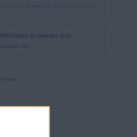
 favoritos serán advertidos cuando modifiques este
nekoGarci
es miembro (0/2)
a ningún club
 de nadie