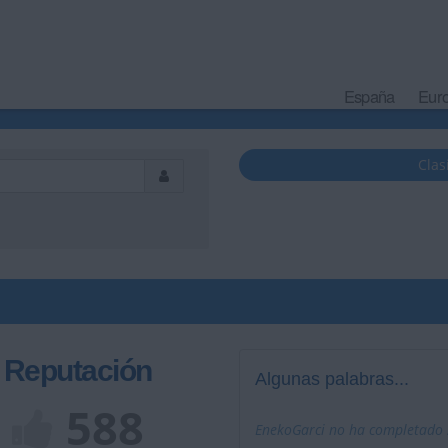
España
Eur
Clas
Reputación
Algunas palabras...
588
EnekoGarci no ha completado s