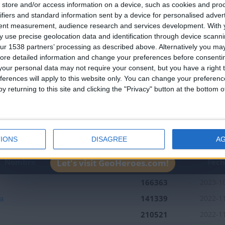
store and/or access information on a device, such as cookies and pro
an English-speaking country
ifiers and standard information sent by a device for personalised adver
Join our American version now and be among
tent measurement, audience research and services development.
With 
 use precise geolocation data and identification through device scanni
the firsts to submit your score on our
ur 1538 partners’ processing as described above. Alternatively you may 
leaderboards!
ore detailed information and change your preferences before consenti
our personal data may not require your consent, but you have a right t
ferences will apply to this website only. You can change your preferen
y returning to this site and clicking the "Privacy" button at the bottom
1
2
IONS
DISAGREE
A
Mejor
Nombre
Fec
Let's visit GeoHeroes.com!
resultados
166363
2023-1
a
141339
2022-1
210521
2022-1