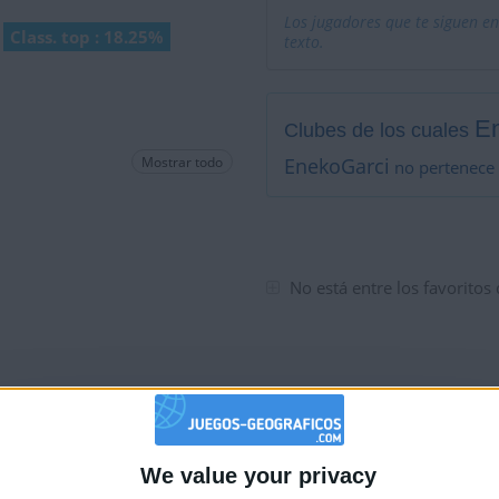
Los jugadores que te siguen en
Class. top : 18.25%
texto.
E
Clubes de los cuales
Mostrar todo
EnekoGarci
no pertenece 
No está entre los favoritos
We value your privacy
🇺🇸 We noticed you’re visiting from