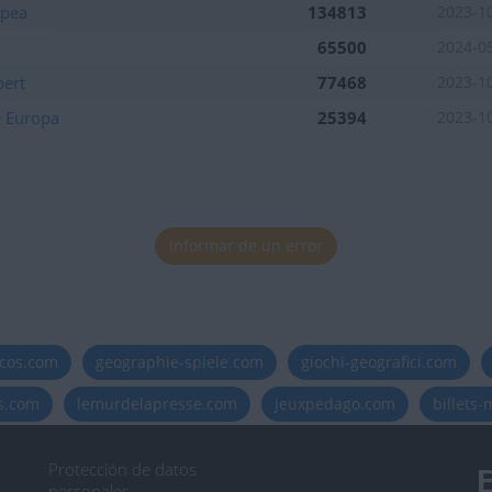
opea
134813
2023-1
65500
2024-0
pert
77468
2023-1
e Europa
25394
2023-1
Informar de un error
icos.com
geographie-spiele.com
giochi-geografici.com
es.com
lemurdelapresse.com
jeuxpedago.com
billets
Protección de datos
B
personales