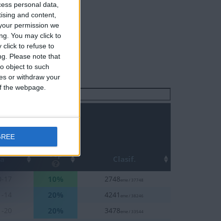
cess personal data,
tising and content,
your permission we
ng. You may click to
click to refuse to
ng.
Please note that
o object to such
ces or withdraw your
 of the webpage.
Buscar:
GREE
Top
ha
Clasif.
10%
0-17
2748
eme / 37748
20%
1-14
4241
eme / 38246
20%
1-20
3478
eme / 33544