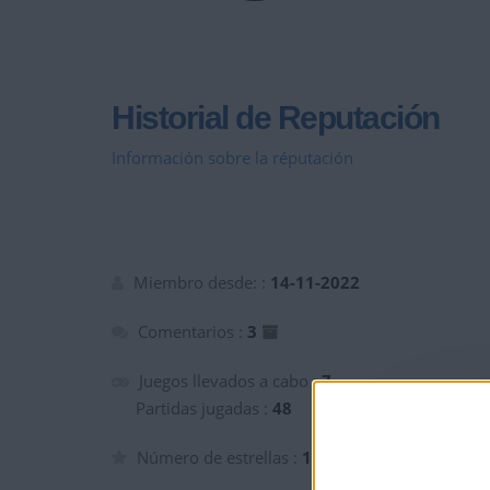
Historial de Reputación
Información sobre la réputación
Miembro desde: :
14-11-2022
Comentarios :
3
Juegos llevados a cabo :
7
Partidas jugadas :
48
Número de estrellas :
13