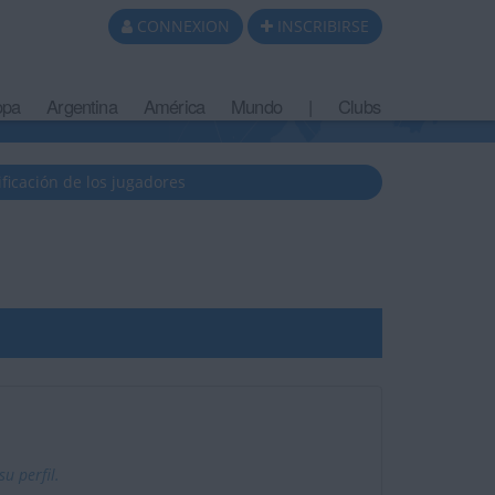
CONNEXION
INSCRIBIRSE
opa
Argentina
América
Mundo
|
Clubs
ificación de los jugadores
u perfil.