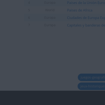
Países de la Unión Eur
4
Europa
Países de Africa
5
World
Ciudades de Europa Ex
6
Europa
Capitales y banderas d
7
Europa
juegos-geograf
jeux-historiqu