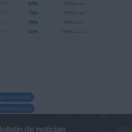
60%
0-19
2959
eme / 4933
70%
5-07
3303
eme / 5085
70%
0-19
2547
eme / 4126
80%
0-19
15968
eme / 21106
geoheroes.com
-monuments.com
oletín de noticias