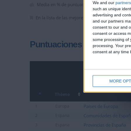
We and our
partners
Media en % de puntuación max. :
85.39%
such as unique ident
advertising and con
En la lista de las mejores partidas :
0
and our partners may
consent to our and o
consent or access m
some processing of y
Puntuaciones
processing. Your pre
consent at any time b
MORE OPT
Thème
Países de Europa
1
Europa
Comunidades de Españ
2
Espana
Provincias de España
3
Espana