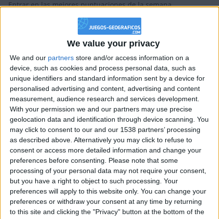
Entrar en las mejores puntuaciones de la semana
Información sobre la réputación
Mostrar todo
+2
Terminar una partida
hace 6 días
+2
Algunas palabras...
Terminar una partida
hace 14 días
We value your privacy
+2
Terminar una partida
hace 14 días
We and our
partners
store and/or access information on a
old guy no ha completado su perfil.
+2
Terminar una partida
hace 14 días
device, such as cookies and process personal data, such as
+2
Los jugadores que te siguen en favoritos serán advertidos
unique identifiers and standard information sent by a device for
Terminar una partida
hace 16 días
cuando modifiques este texto.
personalised advertising and content, advertising and content
+2
Terminar una partida
hace 16 días
measurement, audience research and services development.
+2
With your permission we and our partners may use precise
Terminar una partida
hace 16 días
geolocation data and identification through device scanning. You
+2
old guy
Clubes de los cuales
es miembro (0/2)
Terminar una partida
hace 17 días
may click to consent to our and our 1538 partners’ processing
+2
old guy
no pertenece a ningún club
as described above. Alternatively you may click to refuse to
Terminar una partida
hace 17 días
consent or access more detailed information and change your
+2
Terminar una partida
hace 17 días
preferences before consenting.
Please note that some
+2
Terminar una partida
processing of your personal data may not require your consent,
hace 17 días
but you have a right to object to such processing. Your
+40
Miembro desde: :
14-11-2022
hace 17 días
preferences will apply to this website only. You can change your
Entrar en las mejores puntuaciones del mes
preferences or withdraw your consent at any time by returning
Comentarios :
0
+2
Terminar una partida
hace 17 días
to this site and clicking the "Privacy" button at the bottom of the