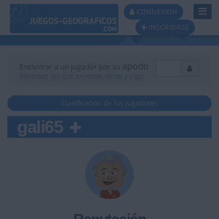
Toggl
CONNEXION
Navig
INSCRIBIRSE
apodo
Encontrar a un jugador por su
Introduce las tres primeras letras y elige
Clasificación de los jugadores
gali65