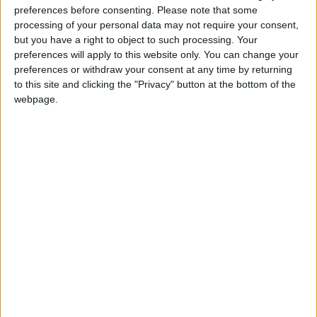
Entrar en las mejores puntuaciones de la semana
preferences before consenting.
Please note that some
Juegos llevados a cabo :
41
+2
processing of your personal data may not require your consent,
Partidas jugadas :
3442
Terminar una partida
hace 9 días
but you have a right to object to such processing. Your
+10
hace 9 días
preferences will apply to this website only. You can change your
Número de estrellas :
80
Entrar en las mejores puntuaciones del día
preferences or withdraw your consent at any time by returning
+2
to this site and clicking the "Privacy" button at the bottom of the
Terminar una partida
hace 9 días
Media en % de puntuación max. :
78.12%
webpage.
+2
Terminar una partida
hace 12 días
En la lista de las mejores partidas :
17
+20
hace 12 días
Está entre los favoritos de
2
jugadores
Entrar en las mejores puntuaciones de la semana
+20
hace 12 días
Entrar en las mejores puntuaciones de la semana
+2
Terminar una partida
hace 12 días
Puntuaciones
+20
hace 12 días
Entrar en las mejores puntuaciones de la semana
Buscar:
+2
Terminar una partida
hace 12 días
+20
hace 12 días
3
11
7
Entrar en las mejores puntuaciones de la semana