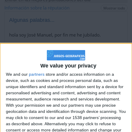
+2
Información sobre la réputación
Terminar una partida
Mostrar todo
hace 9 días
+40
hace 9 días
Algunas palabras...
Entrar en las mejores puntuaciones del mes
+40
hace 9 días
hola soy José Manuel, por fin me he jubilado.
Entrar en las mejores puntuaciones del mes
+2
Los jugadores que te siguen en favoritos serán advertidos
Terminar una partida
hace 9 días
cuando modifiques este texto.
+20
hace 9 días
Entrar en las mejores puntuaciones de la semana
We value your privacy
+2
Terminar una partida
hace 9 días
gali65
We and our
partners
store and/or access information on a
Clubes de los cuales
es miembro (0/2)
+20
device, such as cookies and process personal data, such as
hace 9 días
gali65
no pertenece a ningún club
unique identifiers and standard information sent by a device for
Entrar en las mejores puntuaciones de la semana
personalised advertising and content, advertising and content
+2
Terminar una partida
hace 9 días
measurement, audience research and services development.
+40
hace 9 días
With your permission we and our partners may use precise
Miembro desde: :
13-11-2022
Entrar en las mejores puntuaciones del mes
geolocation data and identification through device scanning. You
may click to consent to our and our 1538 partners’ processing
+2
Terminar una partida
hace 9 días
Comentarios :
4
as described above. Alternatively you may click to refuse to
+20
hace 9 días
consent or access more detailed information and change your