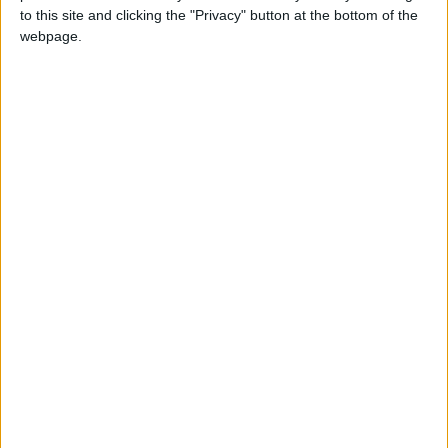
to this site and clicking the "Privacy" button at the bottom of the
webpage.
Puntuaciones
Buscar:
1
2
2
4
Mejor
Thème
Nombre
resultados
Países de America del Sur
113741
1
America
Países de Europa
173391
2
Europa
Provincias de Argentina
211795
3
Argentina
Ciudades de Europa
98831
4
Europa