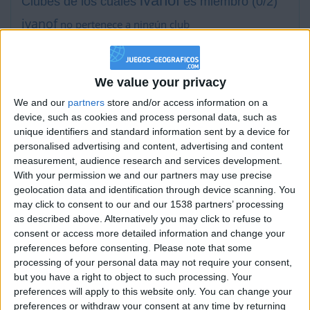
ivanof
Clubes de los cuales
es miembro (0/2)
ivanof
no pertenece a ningún club
We value your privacy
Miembro desde: :
30-10-2022
We and our
partners
store and/or access information on a
Comentarios :
3
device, such as cookies and process personal data, such as
unique identifiers and standard information sent by a device for
personalised advertising and content, advertising and content
Juegos llevados a cabo :
36
measurement, audience research and services development.
Partidas jugadas :
557
With your permission we and our partners may use precise
geolocation data and identification through device scanning. You
Número de estrellas :
63
may click to consent to our and our 1538 partners’ processing
as described above. Alternatively you may click to refuse to
Media en % de puntuación max. :
75.74%
consent or access more detailed information and change your
preferences before consenting.
Please note that some
En la lista de las mejores partidas :
0
processing of your personal data may not require your consent,
Está entre los favoritos de
1
jugadores
but you have a right to object to such processing. Your
preferences will apply to this website only. You can change your
preferences or withdraw your consent at any time by returning