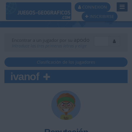
Toggl
CONNEXION
Navig
INSCRIBIRSE
apodo
Encontrar a un jugador por su
Introduce las tres primeras letras y elige
Clasificación de los jugadores
ivanof