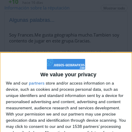
+10
hace 16 días
Información sobre la réputación
Mostrar todo
Entrar en las mejores puntuaciones del día
+2
Terminar una partida
hace 16 días
Algunas palabras...
+40
hace 18 días
Entrar en las mejores puntuaciones del mes
Soy Frances.Me gusta géographia mucho.Tambien soy
+2
contento de jugar en este grupa.Gracias.
Terminar una partida
hace 18 días
+2
Terminar una partida
hace 18 días
Los jugadores que te siguen en favoritos serán advertidos
cuando modifiques este texto.
+2
Terminar una partida
hace 18 días
+40
hace 18 días
We value your privacy
Entrar en las mejores puntuaciones del mes
pat555666
Clubes de los cuales
es miembro
+2
We and our
partners
store and/or access information on a
Terminar una partida
hace 18 días
(1/2)
device, such as cookies and process personal data, such as
+40
hace 18 días
unique identifiers and standard information sent by a device for
THE CHALLENGERS
Entrar en las mejores puntuaciones del mes
personalised advertising and content, advertising and content
+2
Terminar una partida
measurement, audience research and services development.
hace 18 días
With your permission we and our partners may use precise
+40
hace 18 días
geolocation data and identification through device scanning. You
Entrar en las mejores puntuaciones del mes
Miembro desde: :
17-04-2022
may click to consent to our and our 1538 partners’ processing
+2