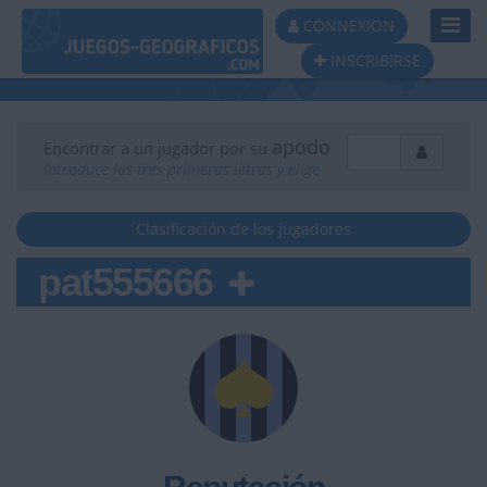
Toggl
CONNEXION
Navig
INSCRIBIRSE
apodo
Encontrar a un jugador por su
Introduce las tres primeras letras y elige
Clasificación de los jugadores
pat555666