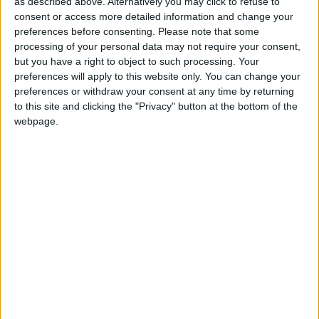
Terminar una partida
hace 18 días
as described above. Alternatively you may click to refuse to
Comentarios :
0
consent or access more detailed information and change your
+40
hace 18 días
preferences before consenting.
Please note that some
Entrar en las mejores puntuaciones del mes
processing of your personal data may not require your consent,
Juegos llevados a cabo :
45
+2
Terminar una partida
hace 18 días
but you have a right to object to such processing. Your
Partidas jugadas :
3778
+2
preferences will apply to this website only. You can change your
Añadir un comentario
hace 18 días
preferences or withdraw your consent at any time by returning
Número de estrellas :
127
+2
Terminar una partida
hace 28 días
to this site and clicking the "Privacy" button at the bottom of the
+40
webpage.
hace 28 días
Media en % de puntuación max. :
97.66%
Entrar en las mejores puntuaciones del mes
+2
En la lista de las mejores partidas :
Terminar una partida
3
hace 28 días
+2
Está entre los favoritos de
8
jugadores
Terminar una partida
hace 28 días
+40
hace 28 días
Entrar en las mejores puntuaciones del mes
+2
Terminar una partida
hace 28 días
Puntuaciones
+2
Terminar una partida
hace 28 días
+2
Terminar una partida
hace 28 días
Buscar:
+40
hace 28 días