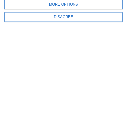
Protección de datos
MORE OPTIONS
personales
Mapa del sitio
DISAGREE
Contacto
Menciones Legales
Colaboración
Boletín de noticias
¿Deseas recibir información sobre este sitio Web?
ENVIAR
- copyright© juegos-geograficos™ 2026 -