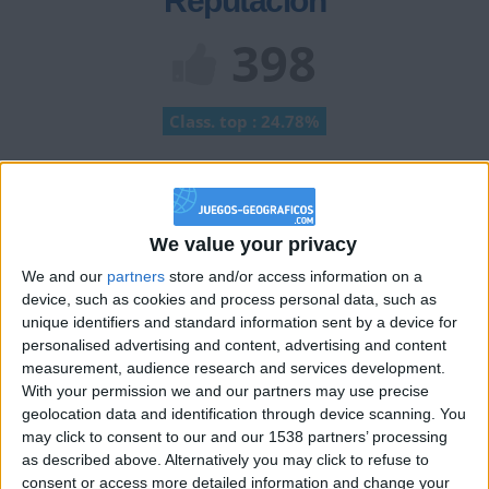
Reputación
398
Class. top : 24.78%
Historial de Reputación
Información sobre la réputación
We value your privacy
Mostrar todo
We and our
partners
store and/or access information on a
Algunas palabras...
device, such as cookies and process personal data, such as
unique identifiers and standard information sent by a device for
emilios.o no ha completado su perfil.
personalised advertising and content, advertising and content
measurement, audience research and services development.
Los jugadores que te siguen en favoritos serán advertidos
With your permission we and our partners may use precise
cuando modifiques este texto.
geolocation data and identification through device scanning. You
may click to consent to our and our 1538 partners’ processing
as described above. Alternatively you may click to refuse to
consent or access more detailed information and change your