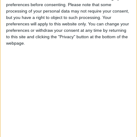
emilios.o
Clubes de los cuales
es miembro
preferences before consenting.
Please note that some
(0/2)
processing of your personal data may not require your consent,
emilios.o
no pertenece a ningún club
but you have a right to object to such processing. Your
preferences will apply to this website only. You can change your
preferences or withdraw your consent at any time by returning
to this site and clicking the "Privacy" button at the bottom of the
Miembro desde: :
13-01-2022
webpage.
Comentarios :
2
Juegos llevados a cabo :
5
Partidas jugadas :
39
🇺🇸 We noticed you’re visiting
Número de estrellas :
9
from an English-speaking
country
Media en % de puntuación max. :
78.97%
Join our American version now and be
En la lista de las mejores partidas :
among the firsts to submit your score
0
on our leaderboards!
No está entre los favoritos de nadie