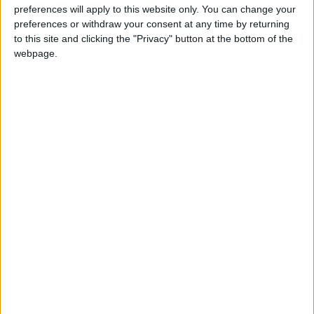
preferences will apply to this website only. You can change your
preferences or withdraw your consent at any time by returning
to this site and clicking the "Privacy" button at the bottom of the
webpage.
Puntuaciones
Buscar:
1
2
3
Mejor
Thème
Nombre
resultados
Ciudades de Europa Junior
113677
1
Europa
Países de Europa
154422
2
Europa
Comunidades de España
138533
3
Espana