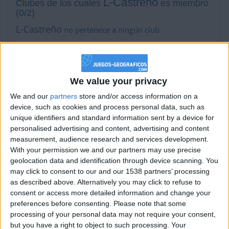
L-Castreño
Clubes de los cuales
es miembro
(0/2)
L-Castreño
no pertenece a ningún club
Miembro desde: :
30-09-2021
We value your privacy
We and our
partners
store and/or access information on a
Comentarios :
20
device, such as cookies and process personal data, such as
unique identifiers and standard information sent by a device for
Juegos llevados a cabo :
39
personalised advertising and content, advertising and content
Partidas jugadas :
123
measurement, audience research and services development.
With your permission we and our partners may use precise
Número de estrellas :
37
geolocation data and identification through device scanning. You
may click to consent to our and our 1538 partners’ processing
Media en % de puntuación max. :
56.41%
as described above. Alternatively you may click to refuse to
consent or access more detailed information and change your
En la lista de las mejores partidas :
0
preferences before consenting.
Please note that some
processing of your personal data may not require your consent,
Está entre los favoritos de
2
jugadores
but you have a right to object to such processing. Your