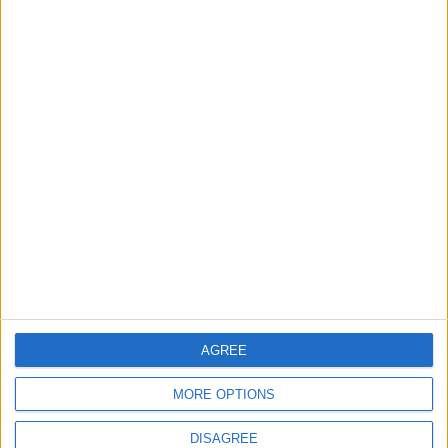
Ríos de España
11000
32
Espana
Ciudades de America del
91514
33
America
Sur
Estados de Mexico
53537
34
America
Ciudades de Africa
83321
35
World
Ciudades de Asia
56797
36
Europa
Ciudades de Espana Junior
33627
37
Espana
Ciudades de America
35596
38
America
central
Ciudades del Oriente
AGREE
49214
39
Europa
Medio
MORE OPTIONS
DISAGREE