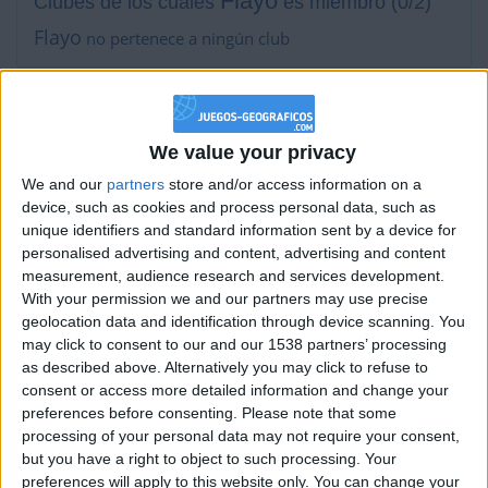
Flayo
Clubes de los cuales
es miembro (0/2)
Flayo
no pertenece a ningún club
Miembro desde: :
24-08-2011
We value your privacy
Comentarios :
4
We and our
partners
store and/or access information on a
device, such as cookies and process personal data, such as
unique identifiers and standard information sent by a device for
Juegos llevados a cabo :
39
personalised advertising and content, advertising and content
Partidas jugadas :
1651
measurement, audience research and services development.
With your permission we and our partners may use precise
Número de estrellas :
111
geolocation data and identification through device scanning. You
may click to consent to our and our 1538 partners’ processing
Media en % de puntuación max. :
98.15%
as described above. Alternatively you may click to refuse to
consent or access more detailed information and change your
En la lista de las mejores partidas :
0
preferences before consenting.
Please note that some
No está entre los favoritos de nadie
processing of your personal data may not require your consent,
but you have a right to object to such processing. Your
preferences will apply to this website only. You can change your