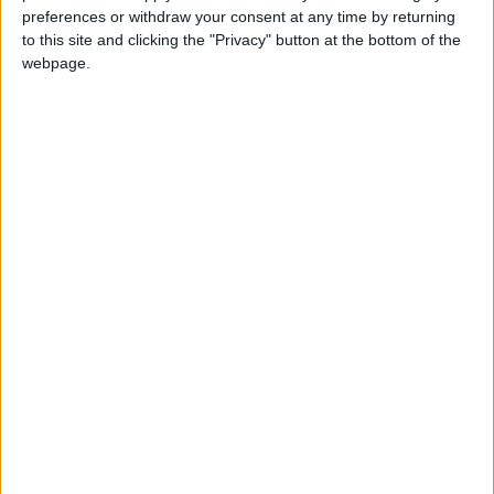
preferences or withdraw your consent at any time by returning
to this site and clicking the "Privacy" button at the bottom of the
Puntuaciones
webpage.
Buscar:
10
6
19
1
Mejor
Thème
Nombre
resultados
Ciudades de Argentina
108371
1
Argentina
Ciudades de Mexico
111049
2
America
Ciudades de Venezuela
107454
3
America
Países de America central
152792
4
America