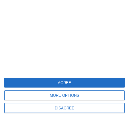
Ciudades de America del
132399
33
America
Sur
Ciudades de Asia
105999
34
Europa
Ciudades de Europa Expert
94656
35
Europa
Banderas del Mundo
48316
36
World
Ciudades del Oriente
109338
37
Europa
Medio
Ciudades de Chile
79952
38
America
AGREE
Ciudades de Espana
58176
MORE OPTIONS
39
Espana
DISAGREE