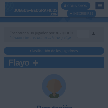
Toggl
CONNEXION
Navig
INSCRIBIRSE
apodo
Encontrar a un jugador por su
Introduce las tres primeras letras y elige
Clasificación de los jugadores
Flayo