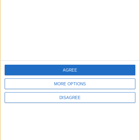
Ciudades de Argentina
35038
31
Argentina
Ciudades de Mexico
22098
32
America
Ciudades de Mundo
51241
33
World
Ciudades de Argentina
40259
34
Argentina
Junior
Países del Oriente Medio
0
35
World
AGREE
MORE OPTIONS
DISAGREE
Informar de un error
juegos-geograficos.com
geographie-spiele.com