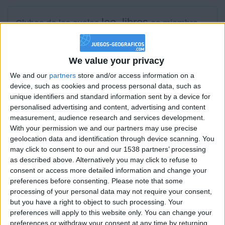
leo_libros
Clubes de los cuales
es miembro
(0/2)
leo_libros
no pertenece a ningún club
We value your privacy
We and our
partners
store and/or access information on a
device, such as cookies and process personal data, such as
Miembro desde: :
08-05-2021
unique identifiers and standard information sent by a device for
personalised advertising and content, advertising and content
Comentarios :
12
measurement, audience research and services development.
With your permission we and our partners may use precise
Juegos llevados a cabo :
35
geolocation data and identification through device scanning. You
may click to consent to our and our 1538 partners’ processing
Partidas jugadas :
140
as described above. Alternatively you may click to refuse to
consent or access more detailed information and change your
Número de estrellas :
32
preferences before consenting.
Please note that some
processing of your personal data may not require your consent,
Media en % de puntuación max. :
53.32%
but you have a right to object to such processing. Your
preferences will apply to this website only. You can change your
En la lista de las mejores partidas :
0
preferences or withdraw your consent at any time by returning