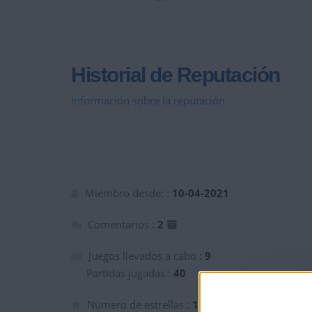
Historial de Reputación
Información sobre la réputación
Miembro desde: :
10-04-2021
Comentarios :
2
Juegos llevados a cabo :
9
Partidas jugadas :
40
Número de estrellas :
11