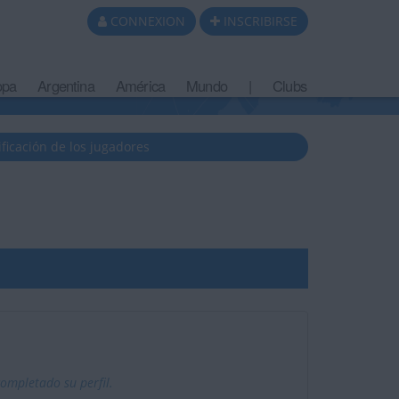
CONNEXION
INSCRIBIRSE
opa
Argentina
América
Mundo
|
Clubs
ificación de los jugadores
ompletado su perfil.