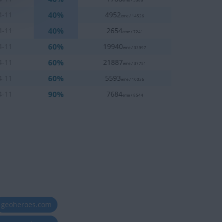
40%
4-11
4952
eme / 14526
40%
4-11
2654
eme / 7241
60%
4-11
19940
eme / 33997
60%
4-11
21887
eme / 37751
60%
4-11
5593
eme / 10036
90%
4-11
7684
eme / 8544
geoheroes.com