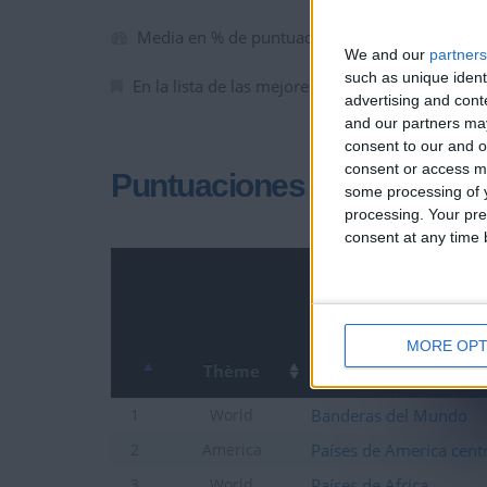
Media en % de puntuación max. :
63.58%
We and our
partners
such as unique ident
En la lista de las mejores partidas :
0
advertising and con
and our partners may
consent to our and o
consent or access m
Puntuaciones
some processing of y
processing. Your pre
consent at any time b
MORE OPT
Thème
Banderas del Mundo
1
World
Países de America centr
2
America
Países de Africa
3
World