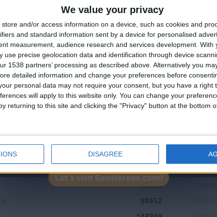
We value your privacy
🇺🇸 We noticed you’re visiting from
store and/or access information on a device, such as cookies and pro
an English-speaking country
ifiers and standard information sent by a device for personalised adver
Join our American version now and be among
tent measurement, audience research and services development.
With 
 use precise geolocation data and identification through device scanni
the firsts to submit your score on our
ur 1538 partners’ processing as described above. Alternatively you may 
leaderboards!
ore detailed information and change your preferences before consenti
our personal data may not require your consent, but you have a right t
ferences will apply to this website only. You can change your preferen
y returning to this site and clicking the "Privacy" button at the bottom
1
1
3
IONS
DISAGREE
A
Mejor
Nombre
Fec
resultados
Let's visit GeoHeroes.com!
49370
2021-0
al
88652
2021-0
148949
2021-0