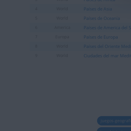
Países de Asia
4
World
Países de Oceanía
5
World
Países de America del 
6
America
Países de Europa
7
Europa
Países del Oriente Med
8
World
Ciudades del mar Medi
9
World
juegos-geograf