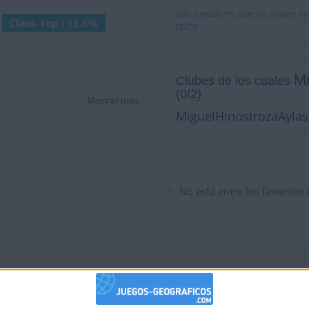
Los jugadores que te siguen en
Class. top : 15.6%
texto.
Mi
Clubes de los cuales
(0/2)
Mostrar todo
MiguelHinostrozaAylas
No está entre los favoritos