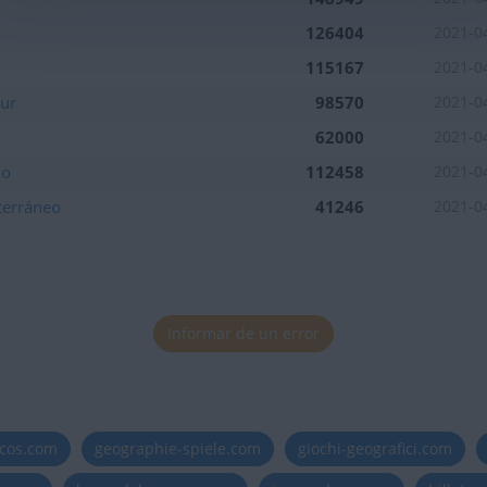
126404
2021-0
115167
2021-0
Sur
98570
2021-0
62000
2021-0
io
112458
2021-0
terráneo
41246
2021-0
Informar de un error
icos.com
geographie-spiele.com
giochi-geografici.com