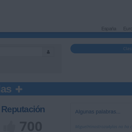
España
Eur
Clas
las
Reputación
Algunas palabras...
700
MiguelHinostrozaAylas no ha c