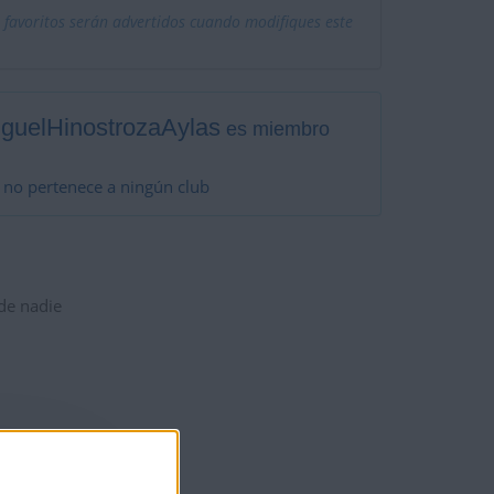
 favoritos serán advertidos cuando modifiques este
guelHinostrozaAylas
es miembro
no pertenece a ningún club
 de nadie