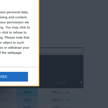
cess personal data,
tising and content,
your permission we
ng. You may click to
click to refuse to
ng.
Please note that
o object to such
ces or withdraw your
Buscar:
 of the webpage.
GREE
Top
ha
Clasif.
20%
4-10
5962
eme / 29856
30%
4-11
3359
eme / 14459
40%
4-11
1788
eme / 5086