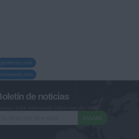
geoheroes.com
-monuments.com
oletín de noticias
eseas recibir información sobre este sitio Web?
ENVIAR