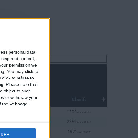
cess personal data,
Buscar:
tising and content,
your permission we
ng. You may click to
click to refuse to
ng.
Please note that
o object to such
Top
ces or withdraw your
a
Clasif.
 of the webpage.
5%
3-19
1306
eme / 38246
10%
3-10
2859
eme / 33544
30%
3-10
1571
eme / 5459
GREE