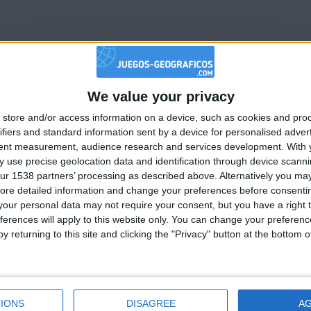
We value your privacy
🇺🇸 We noticed you’re visiting from
store and/or access information on a device, such as cookies and pro
an English-speaking country
ifiers and standard information sent by a device for personalised adver
Join our American version now and be among
tent measurement, audience research and services development.
With 
 use precise geolocation data and identification through device scanni
the firsts to submit your score on our
1
1
1
ur 1538 partners’ processing as described above. Alternatively you may 
leaderboards!
ore detailed information and change your preferences before consenti
our personal data may not require your consent, but you have a right t
Mejor
ferences will apply to this website only. You can change your preferen
Nombre
Fech
resultados
y returning to this site and clicking the "Privacy" button at the bottom
aña
145908
2021-0
218528
2021-0
unior
103031
2021-0
IONS
DISAGREE
A