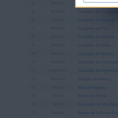
Ciudades de Colombi
4
America
Ciudades de Paraguay
5
America
Ciudades de Espana
6
Espana
Ciudades de Peru
7
America
Ciudades de Bolivia
8
America
Ciudades de Chile
9
America
Ciudades de Mexico
10
America
Ciudades de Venezuel
11
America
Ciudades de Argentina
12
Argentina
Estados de Mexico
13
America
Ríos de España
14
Espana
Países de Africa
15
World
Ciudades del mar Med
16
World
Países de la Unión Eu
17
Europa