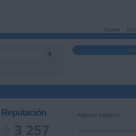
España
Eur
Clas
Reputación
Algunas palabras...
3 257
carlaloparteboy no ha complet