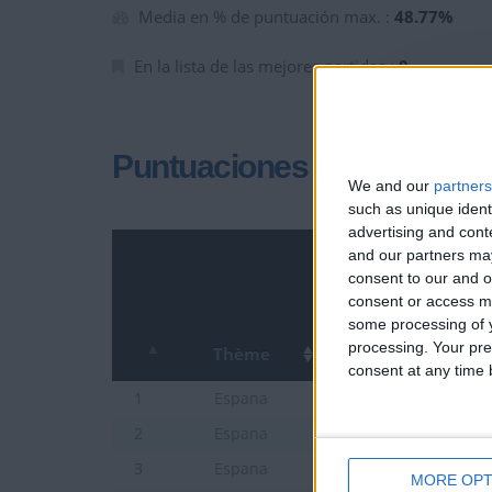
Media en % de puntuación max. :
48.77%
En la lista de las mejores partidas :
0
Puntuaciones
We and our
partners
such as unique ident
advertising and con
and our partners may
consent to our and o
consent or access m
some processing of y
processing. Your pre
Thème
consent at any time b
Comunidades de Esp
1
Espana
Provincias de España
2
Espana
Ciudades de Espana J
3
Espana
MORE OPT