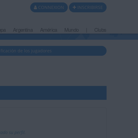
CONNEXION
INSCRIBIRSE
opa
Argentina
América
Mundo
|
Clubs
ificación de los jugadores
ado su perfil.