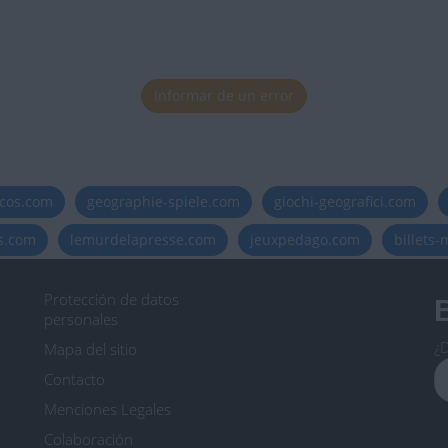
Informar de un error
icos.com
geographie-spiele.com
giochi-geografici.com
es.com
lemurdelapresse.com
jeuxpedago.com
billets
Protección de datos
B
personales
¿D
Mapa del sitio
Contacto
Menciones Legales
Colaboración