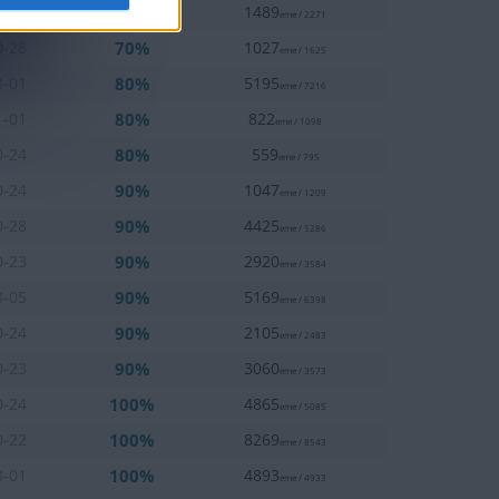
70%
0-25
1489
eme / 2271
70%
0-28
1027
eme / 1625
80%
3-01
5195
eme / 7216
80%
1-01
822
eme / 1098
80%
0-24
559
eme / 795
90%
0-24
1047
eme / 1209
90%
0-28
4425
eme / 5286
90%
0-23
2920
eme / 3584
90%
3-05
5169
eme / 6398
90%
0-24
2105
eme / 2483
90%
0-23
3060
eme / 3573
100%
0-24
4865
eme / 5085
100%
0-22
8269
eme / 8543
100%
3-01
4893
eme / 4933